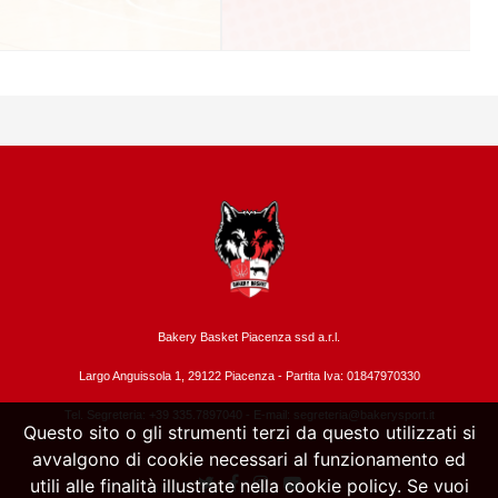
Bakery Basket Piacenza ssd a.r.l.
Largo Anguissola 1, 29122 Piacenza -
Partita Iva: 01847970330
Tel. Segreteria: +39 335.7897040 - E-mail:
segreteria@bakerysport.it
Questo sito o gli strumenti terzi da questo utilizzati si
avvalgono di cookie necessari al funzionamento ed
utili alle finalità illustrate nella cookie policy. Se vuoi