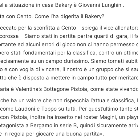
della situazione in casa Bakery è Giovanni Lunghini.
ta con Cento. Come l’ha digerita il Bakery?
eccato per la sconfitta a Cento - spiega il vice allenator
orossa - Siamo stati in partita pertre quarti di gara, il 
rtante ed alcuni errori di gioco non ci hanno permesso di
ero stati fondamentali per la classifica, contro un ottim
decisamente su un campo durissimo. Siamo tornati subito
 e con voglia di vincere, il nostro è un gruppo che si sacri
utto che è disposto a mettere in campo tutto per meritare 
ria è Valentina’s Bottegone Pistoia, come state vivendo 
he ha un valore che non rispecchia l’attuale classifica, 
 come Laudoni e Toppo su tutti. Per quest’ultimo tante st
on Pistoia, inoltre ha inserito nel roster Magini, un play
otagonista a Bergamo in serie B, quindi sicuramente arr
te in regola per giocare una buona partita».