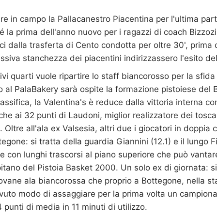
are in campo la Pallacanestro Piacentina per l'ultima part
 la prima dell'anno nuovo per i ragazzi di coach Bizzozi, 
ci dalla trasferta di Cento condotta per oltre 30', prima 
essiva stanchezza dei piacentini indirizzassero l'esito de
ivi quarti vuole ripartire lo staff biancorosso per la sfid
al PalaBakery sarà ospite la formazione pistoiese del 
ssifica, la Valentina's è reduce dalla vittoria interna co
che ai 32 punti di Laudoni, miglior realizzatore dei tosca
. Oltre all'ala ex Valsesia, altri due i giocatori in doppia 
ttegone: si tratta della guardia Giannini (12.1) e il lungo 
e con lunghi trascorsi al piano superiore che può vantar
tano del Pistoia Basket 2000. Un solo ex di giornata: si 
ovane ala biancorossa che proprio a Bottegone, nella st
vuto modo di assaggiare per la prima volta un campiona
 punti di media in 11 minuti di utilizzo.