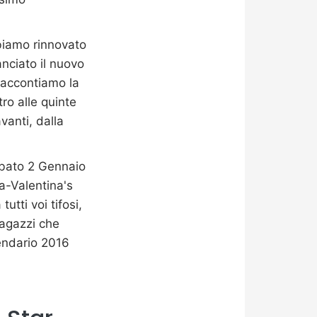
biamo rinnovato
nciato il nuovo
 raccontiamo la
tro alle quinte
vanti, dalla
abato 2 Gennaio
a-Valentina's
utti voi tifosi,
ragazzi che
lendario 2016