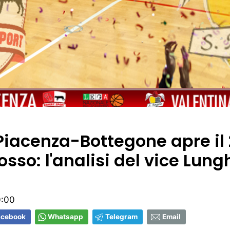
Piacenza-Bottegone apre il 
sso: l'analisi del vice Lung
0:00
acebook
Whatsapp
Telegram
Email