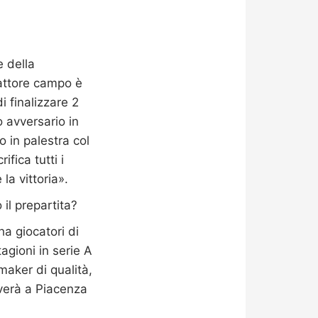
e della
fattore campo è
 finalizzare 2
o avversario in
 in palestra col
fica tutti i
la vittoria».
il prepartita?
ha giocatori di
agioni in serie A
maker di qualità,
iverà a Piacenza