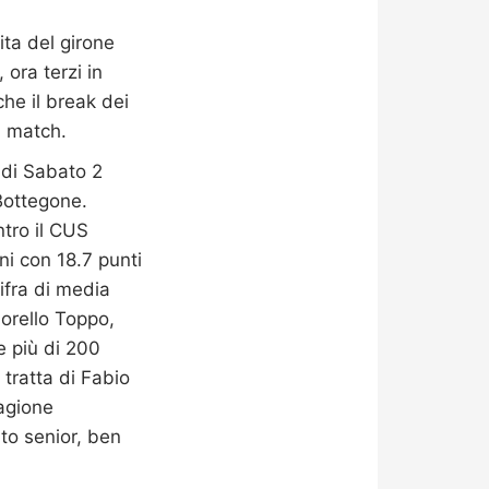
ita del girone
ora terzi in
che il break dei
l match.
a di Sabato 2
Bottegone.
ntro il CUS
ni con 18.7 punti
cifra di media
Fiorello Toppo,
e più di 200
tratta di Fabio
agione
to senior, ben