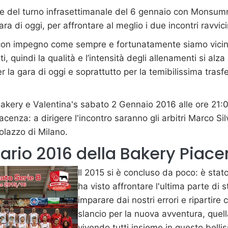
ne del turno infrasettimanale del 6 gennaio con Mons
ra di oggi, per affrontare al meglio i due incontri ravvici
con impegno come sempre e fortunatamente siamo vicini
nati, quindi la qualità e l’intensità degli allenamenti si al
 la gara di oggi e soprattutto per la temibilissima trasf
Bakery e Valentina's sabato 2 Gennaio 2016 alle ore 21:0
acenza: a dirigere l'incontro saranno gli arbitri Marco Si
olazzo di Milano.
dario 2016 della Bakery Piac
Il 2015 si è concluso da poco: è stat
ha visto affrontare l'ultima parte di 
imparare dai nostri errori e ripartire
slancio per la nuova avventura, quel
vivendo tutti insieme in questo belli