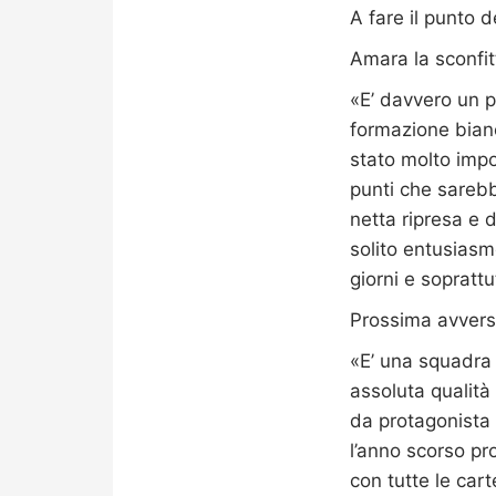
A fare il punto 
Amara la sconfit
«E’ davvero un p
formazione bianc
stato molto impo
punti che sarebb
netta ripresa e 
solito entusiasmo
giorni e sopratt
Prossima avversa
«E’ una squadra c
assoluta qualità
da protagonista c
l’anno scorso pr
con tutte le car