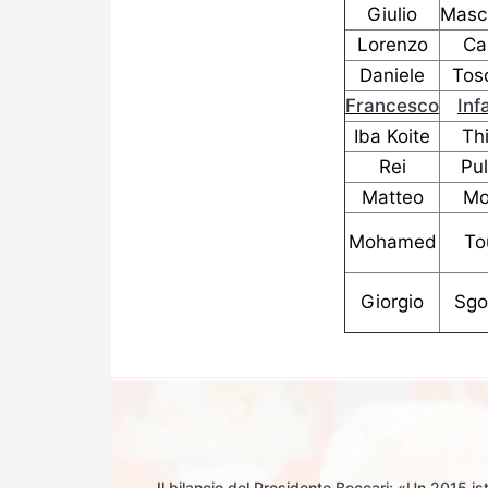
Giulio
Masc
Lorenzo
Ca
Daniele
Tos
Francesco
Inf
Iba Koite
Th
Rei
Pul
Matteo
Mo
Mohamed
To
Giorgio
Sg
Il bilancio del Presidente Beccari: «Un 2015 is