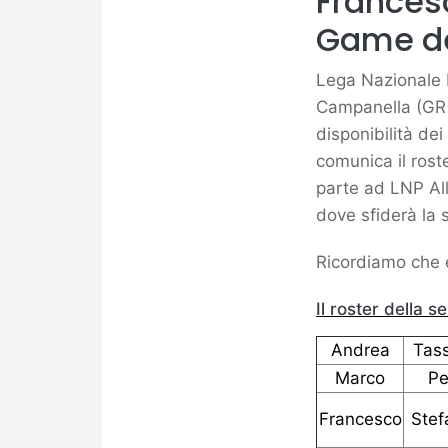
Francesc
Game de
Lega Nazionale P
Campanella (GR S
disponibilità dei
comunica il rost
parte ad LNP All
dove sfiderà la 
Ricordiamo che e
Il roster della s
Andrea
Tass
Marco
Pe
Francesco
Stef