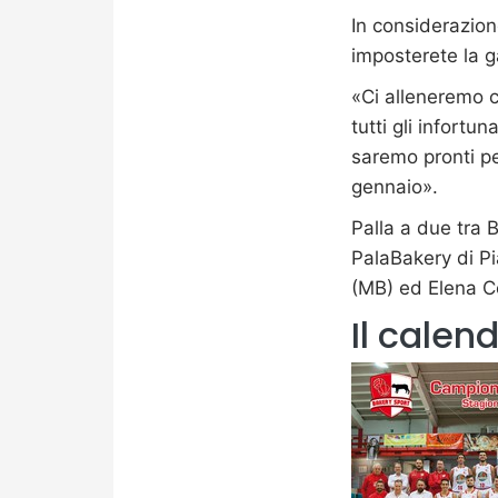
In considerazio
imposterete la ga
«Ci alleneremo 
tutti gli infortu
saremo pronti per
gennaio».
Palla a due tra 
PalaBakery di Pi
(MB) ed Elena C
Il calen