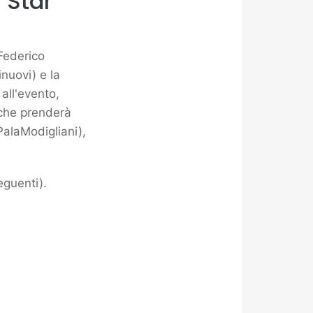
 Star
 Federico
nuovi) e la
 all'evento,
c
he prenderà
PalaModigliani),
eguenti).