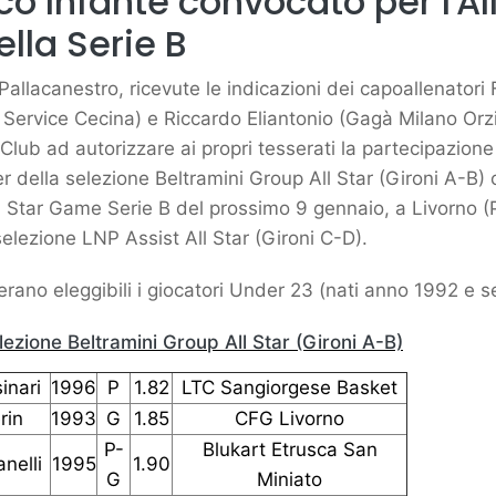
o Infante convocato per l'All
lla Serie B
allacanestro, ricevute le indicazioni dei capoallenatori
ervice Cecina) e Riccardo Eliantonio (Gagà Milano Orzi
 Club ad autorizzare ai propri tesserati la partecipazione
er della selezione Beltramini Group All Star (Gironi A-B) 
 Star Game Serie B del prossimo 9 gennaio, a Livorno (
selezione LNP Assist All Star (Gironi C-D).
rano eleggibili i giocatori Under 23 (nati anno 1992 e s
elezione Beltramini Group All Star (Gironi A-B)
inari
1996
P
1.82
LTC Sangiorgese Basket
rin
1993
G
1.85
CFG Livorno
P-
Blukart Etrusca San
anelli
1995
1.90
G
Miniato