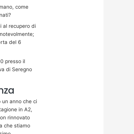
ummano, come
nati?
 al recupero di
za notevolmente;
erta del 6
0 presso il
lva di Seregno
enza
o un anno che ci
stagione in A2,
 con rinnovato
la che stiamo
ssimo