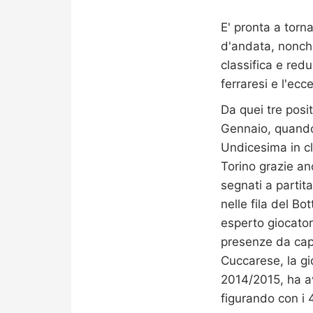
E' pronta a torn
d'andata, nonché
classifica e redu
ferraresi e l'ecc
Da quei tre posit
Gennaio, quando 
Undicesima in cla
Torino grazie an
segnati a partita
nelle fila del Bo
esperto giocator
presenze da capi
Cuccarese, la gi
2014/2015, ha a
figurando con i 4