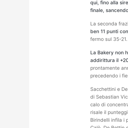
qui, fino alla s
finale, sancendo
La seconda frazi
ben 11 punti co
fermo sul 35-21.
La Bakery non ha
addirittura il +2
prontamente annic
precedendo i fie
Sacchettini e De
di Sebastian Vico
calo di concentr
risale il punteg
Birindelli infila 
Calò, De Bettin e