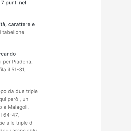
 7 punti nel
ità, carattere e
l tabellone
occando
vi per Piadena,
la il 51-31,
po da due triple
qui però , un
o a Malagoli,
ul 64-47,
e alle triple di
degli arancioblu,