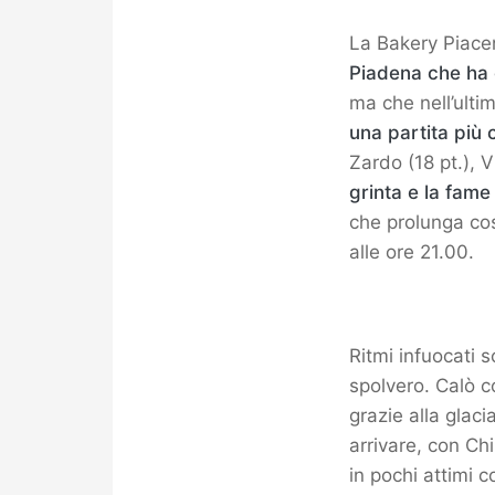
La Bakery Piac
Piadena che ha da
ma che nell’ulti
una partita più 
Zardo (18 pt.), V
grinta e la fame
che prolunga cos
alle ore 21.00.
Ritmi infuocati 
spolvero. Calò c
grazie alla glac
arrivare, con Ch
in pochi attimi