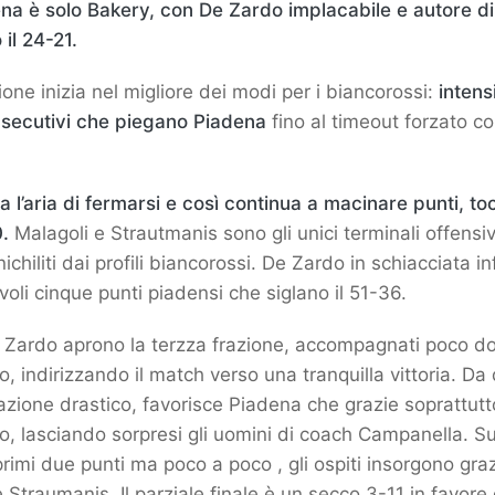
irena è solo Bakery, con De Zardo implacabile e autore di
 il 24-21.
one inizia nel migliore dei modi per i biancorossi:
intens
nsecutivi che piegano Piadena
fino al timeout forzato co
 l’aria di fermarsi e così continua a macinare punti, t
0.
Malagoli e Strautmanis sono gli unici terminali offensi
hiliti dai profili biancorossi. De Zardo in schiacciata infi
voli cinque punti piadensi che siglano il 51-36.
 Zardo aprono la terzza frazione, accompagnati poco do
, indirizzando il match verso una tranquilla vittoria. Da 
azione drastico, favorisce Piadena che grazie soprattutt
gio, lasciando sorpresi gli uomini di coach Campanella. S
i primi due punti ma poco a poco , gli ospiti insorgono grazi
 Straumanis. Il parziale finale è un secco 3-11 in favore 