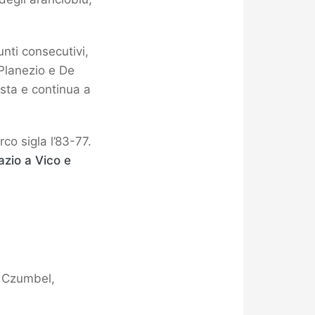
unti consecutivi,
 Planezio e De
sta e continua a
rco sigla l’83-77.
azio a Vico e
, Czumbel,