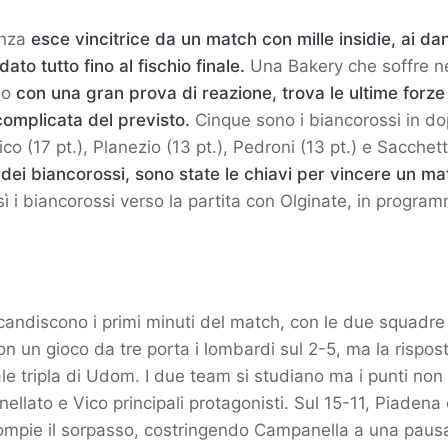
enza
esce vincitrice da un match con mille insidie, ai da
to tutto fino al fischio finale.
Una Bakery che soffre ne
mo
con una gran prova di reazione, trova le ultime forz
complicata del previsto.
Cinque sono i biancorossi in dop
ico (17 pt.), Planezio (13 pt.), Pedroni (13 pt.) e Sacchetti
 dei biancorossi, sono state le chiavi per vincere un m
ì i biancorossi verso la partita con Olginate, in progra
scandiscono i primi minuti del match, con le due squadre
on un gioco da tre porta i lombardi sul 2-5, ma la rispos
iale tripla di Udom. I due team si studiano ma i punti no
inellato e Vico principali protagonisti. Sul 15-11, Piaden
 compie il sorpasso, costringendo Campanella a una pau