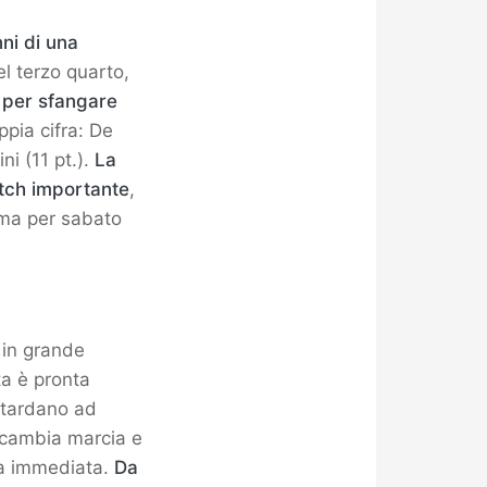
nni di una
l terzo quarto,
e per sfangare
pia cifra: De
ni (11 pt.).
La
atch importante
,
mma per sabato
 in grande
ta è pronta
n tardano ad
a cambia marcia e
sa immediata.
Da