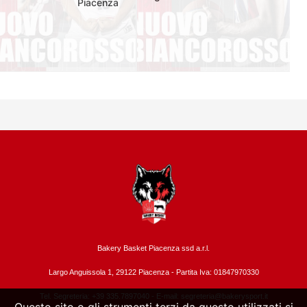
Piacenza
Bakery Basket Piacenza ssd a.r.l.
Largo Anguissola 1, 29122 Piacenza -
Partita Iva: 01847970330
Tel. Segreteria: +39 335.7897040 - E-mail:
segreteria@bakerysport.it