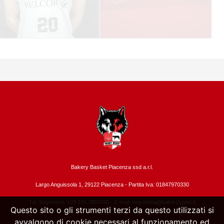
Bakery Basket Piacenza ssd a.r.l.
Largo Anguissola 1, 29122 Piacenza -
Partita Iva: 01847970330
Tel. Segreteria: +39 335.7897040 - E-mail:
segreteria@bakerysport.it
Questo sito o gli strumenti terzi da questo utilizzati si
avvalgono di cookie necessari al funzionamento ed