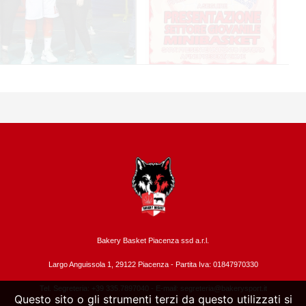
Bakery Basket Piacenza ssd a.r.l.
Largo Anguissola 1, 29122 Piacenza -
Partita Iva: 01847970330
Tel. Segreteria: +39 335.7897040 - E-mail:
segreteria@bakerysport.it
Questo sito o gli strumenti terzi da questo utilizzati si