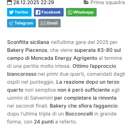
28.12.2025 22:29
Prima squadra
Twitter
Facebook
Whatsapp
Telegram
Email
Sconfitta siciliana
nell’ultima gara del 2025 per
Bakery Piacenza
, che viene
superata 83-80 sul
campo di Moncada Energy Agrigento
al termine
di una partita molto intesa.
Ottimo l’approccio
biancorosso
nei primi due quarti, comandati dagli
ospiti nel punteggio.
La reazione dopo un terzo
quarto
non semplice
non è però sufficiente
agli
uomini di Salvemini
per completare la rimonta
nei secondi finali.
Bakery che sfiora l’aggancio
dopo l'ultima tripla di un
Bocconcelli
in grande
forma, con
24 punti
a referto.