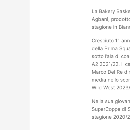
La Bakery Basket
Agbani, prodotto
stagione in Bian
Cresciuto 11 anni
della Prima Squa
sotto l’ala di c
A2 2021/22. Il ca
Marco Del Re dim
media nello sco
Wild West 2023/
Nella sua giovan
SuperCoppe di S
stagione 2020/21