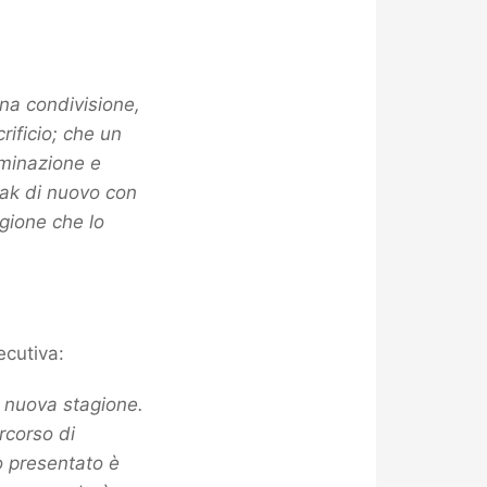
 una condivisione,
rificio; che un
rminazione e
Zak di nuovo con
agione che lo
ecutiva:
a nuova stagione.
rcorso di
to presentato è