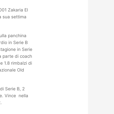
001 Zakaria El
la sua settima
sulla panchina
dio in Serie B
stagione in Serie
da parte di coach
e 1.8 rimbalzi di
azionale Old
di Serie B, 2
e. Vince nella
.