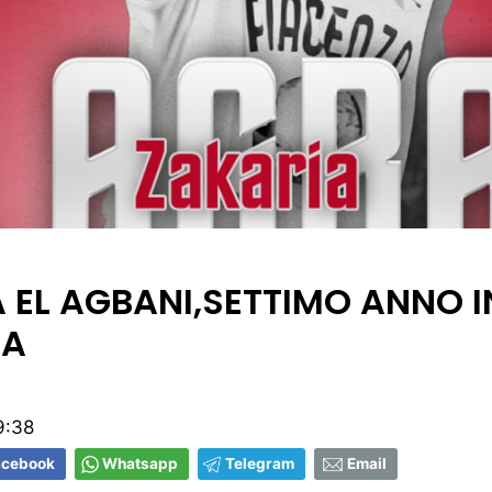
 EL AGBANI,SETTIMO ANNO I
RA
9:38
acebook
Whatsapp
Telegram
Email