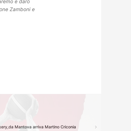
daremo e darò
imone Zamboni e
akery,da Mantova arriva Martino Criconia