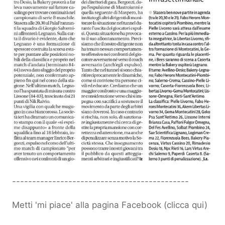
--------------------------------------------
Metti 'mi piace' alla pagina Facebook (
clicca qui
)