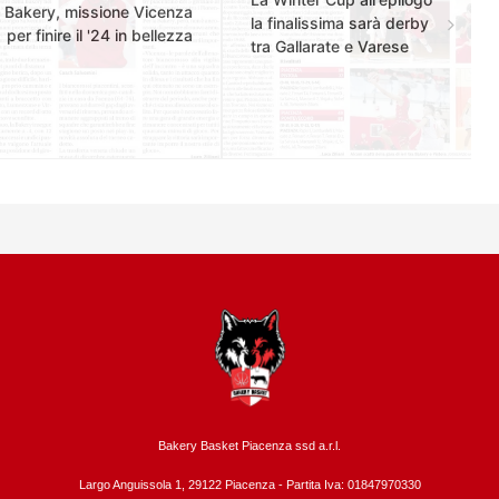
Bakery, missione Vicenza
la finalissima sarà derby
per finire il '24 in bellezza
tra Gallarate e Varese
Bakery Basket Piacenza ssd a.r.l.
Largo Anguissola 1, 29122 Piacenza -
Partita Iva: 01847970330