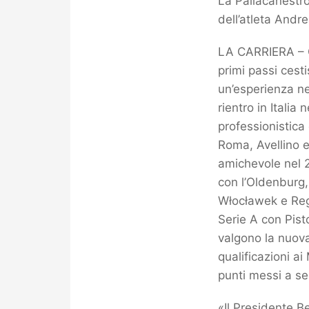
La Pallacanestro
dell’atleta Andr
LA CARRIERA – C
primi passi cest
un’esperienza ne
rientro in Italia
professionistica
Roma, Avellino e
amichevole nel 2
con l’Oldenburg,
Włocławek e Regg
Serie A con Pist
valgono la nuova
qualificazioni ai
punti messi a s
«Il Presidente B