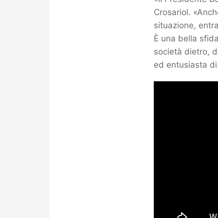
Crosariol. «Anch
situazione, entr
È una bella sfid
società dietro, d
ed entusiasta di