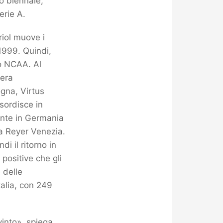
to biennale,
erie A.
iol muove i
 1999. Quindi,
eo NCAA. Al
iera
ogna, Virtus
sordisce in
ente in Germania
la Reyer Venezia.
i il ritorno in
positive che gli
 delle
talia, con 249
vinto», spiega