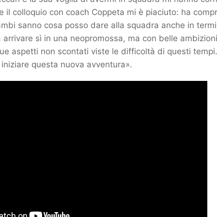
e il colloquio con coach Coppeta mi è piaciuto: ha comp
ambi sanno cosa posso dare alla squadra anche in termi
a arrivare sì in una neopromossa, ma con belle ambizio
ue aspetti non scontati viste le difficoltà di questi temp
 iniziare questa nuova avventura».