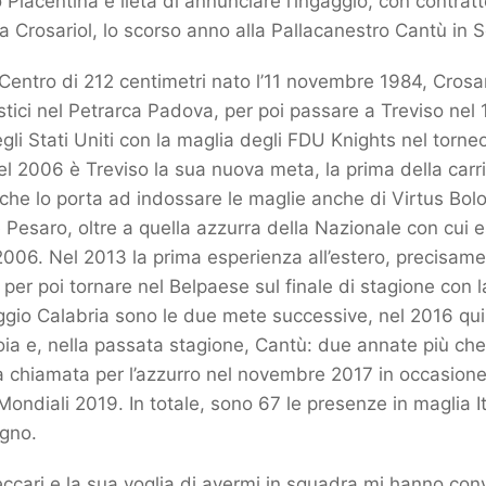
 Piacentina è lieta di annunciare l’ingaggio, con contrat
ea Crosariol, lo scorso anno alla Pallacanestro Cantù in S
entro di 212 centimetri nato l’11 novembre 1984, Crosar
istici nel Petrarca Padova, per poi passare a Treviso nel
gli Stati Uniti con la maglia degli FDU Knights nel torn
 nel 2006 è Treviso la sua nuova meta, la prima della carr
 che lo porta ad indossare le maglie anche di Virtus Bol
 Pesaro, oltre a quella azzurra della Nazionale con cui e
006. Nel 2013 la prima esperienza all’estero, precisam
 per poi tornare nel Belpaese sul finale di stagione con 
io Calabria sono le due mete successive, nel 2016 quind
oia e, nella passata stagione, Cantù: due annate più che 
 chiamata per l’azzurro nel novembre 2017 in occasione
 Mondiali 2019. In totale, sono 67 le presenze in maglia I
egno.
eccari e la sua voglia di avermi in squadra mi hanno con