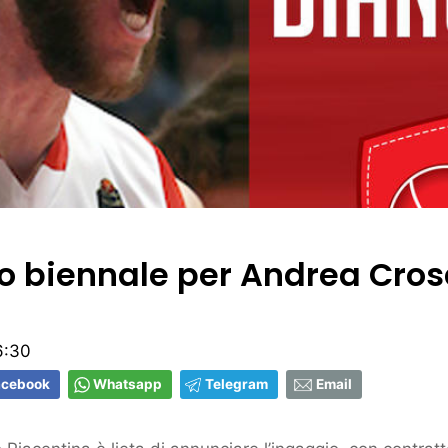
o biennale per Andrea Cros
6:30
acebook
Whatsapp
Telegram
Email