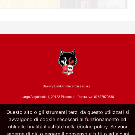
Bakery Basket Piacenza ssd a.r.l.
Largo Anguissola 1, 29122 Piacenza -
Partita Iva: 01847970330
Tel. Segreteria: +39 335.7897040 - E-mail:
segreteria@bakerysport.it
Questo sito o gli strumenti terzi da questo utilizzati si
avvalgono di cookie necessari al funzionamento ed
utili alle finalità illustrate nella cookie policy. Se vuoi
saperne di più o negare il consenso a tutti o ad alcuni