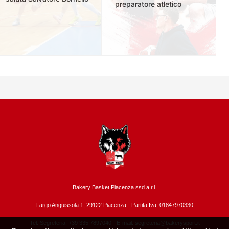
preparatore atletico
Bakery Basket Piacenza ssd a.r.l.
Largo Anguissola 1, 29122 Piacenza -
Partita Iva: 01847970330
Tel. Segreteria: +39 335.7897040 - E-mail:
segreteria@bakerysport.it