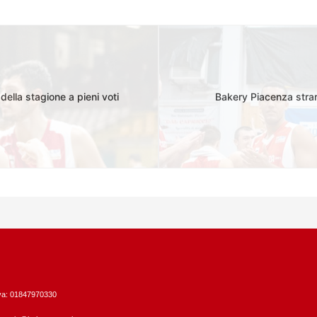
ella stagione a pieni voti
Bakery Piacenza strar
Iva: 01847970330