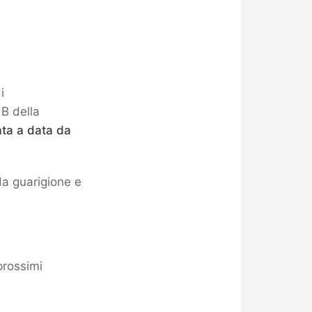
i
 B della
ata a data da
da guarigione e
prossimi