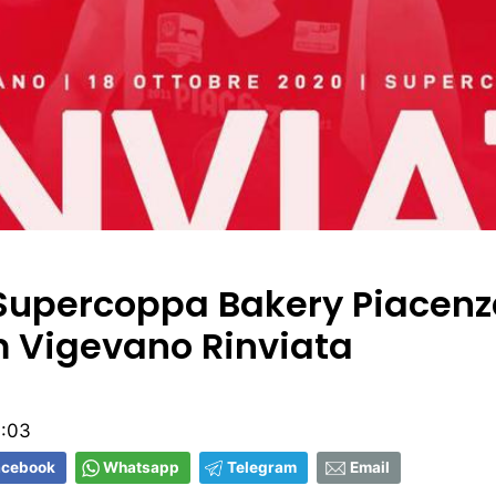
 Supercoppa Bakery Piacenz
 Vigevano Rinviata
3:03
acebook
Whatsapp
Telegram
Email