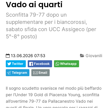
Vado ai quarti
Sconfitta 79-77 dopo un
supplementare per i biancorossi,
sabato sfida con UCC Assigeco (per
5°-8° posto)
13.06.2026 07:53
Giovanili
Twitter
Facebook
Whatsapp
Telegram
Email
Il sogno scudetto svanisce nel modo più beffardo
per l’Under 19 Gold di Piacenza Young, sconfitta
all’overtime 79-77 da Pallacanestro Vado nei
quarti di finale. Un vero peccato per i ragazzi di