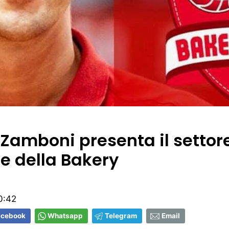
Zamboni presenta il settor
le della Bakery
0:42
acebook
Whatsapp
Telegram
Email