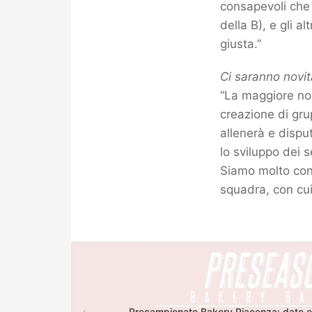
consapevoli che c
della B), e gli a
giusta.”
Ci saranno novit
“La maggiore nov
creazione di gr
allenerà e dispu
lo sviluppo dei s
Siamo molto con
squadra, con cui
Precampionato Bakery Piacenza: date ed 