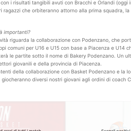
on i risultati tangibili avuti con Bracchi e Orlandi (oggi i
ltri ragazzi che orbiteranno attorno alla prima squadra, la
à importanti?
ità riguarda la collaborazione con Podenzano, che port
uppi comuni per U16 e U15 con base a Piacenza e U14 ch
terà le partite sotto il nome di Bakery Podenzano. Un ul
ettori giovanili e della provincia di Piacenza.
tenti della collaborazione con Basket Podenzano e la lo
 giocheranno diversi nostri giovani agli ordini di coach 
orari di tutti i match
Segnali positiv