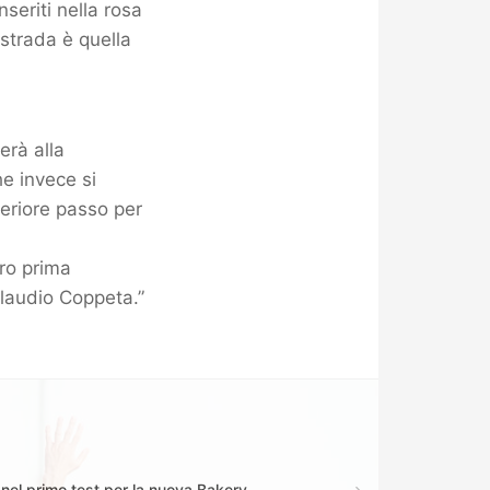
nseriti nella rosa
 strada è quella
erà alla
e invece si
teriore passo per
ro prima
Claudio Coppeta.”
i nel primo test per la nuova Bakery