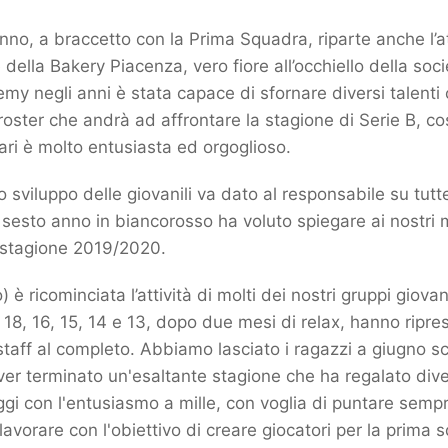
nno, a braccetto con la Prima Squadra, riparte anche l’at
 della Bakery Piacenza, vero fiore all’occhiello della soc
y negli anni è stata capace di sfornare diversi talenti 
oster che andrà ad affrontare la stagione di Serie B, cosa
ri è molto entusiasta ed orgoglioso.
o sviluppo delle giovanili va dato al responsabile su tutt
sesto anno in biancorosso ha voluto spiegare ai nostri mic
stagione 2019/2020.
 è ricominciata l’attività di molti dei nostri gruppi giovani
 18, 16, 15, 14 e 13, dopo due mesi di relax, hanno ripre
o staff al completo. Abbiamo lasciato i ragazzi a giugno s
ver terminato un'esaltante stagione che ha regalato dive
ggi con l'entusiasmo a mille, con voglia di puntare sempre
avorare con l'obiettivo di creare giocatori per la prima 