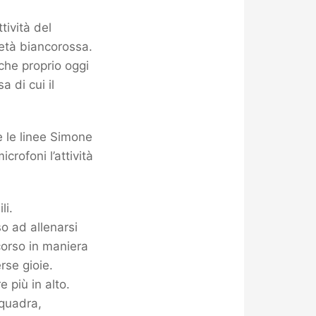
tività del
ietà biancorossa.
che proprio oggi
 di cui il
e le linee Simone
rofoni l’attività
li.
so ad allenarsi
corso in maniera
rse gioie.
 più in alto.
squadra,