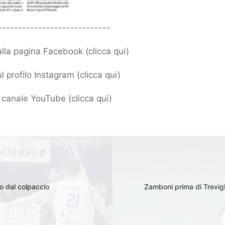
----------------------------
 alla pagina Facebook (
clicca qui
)
l profilo Instagram (
clicca qui
)
ro canale YouTube (
clicca qui
)
o dal colpaccio
Zamboni prima di Trevigl