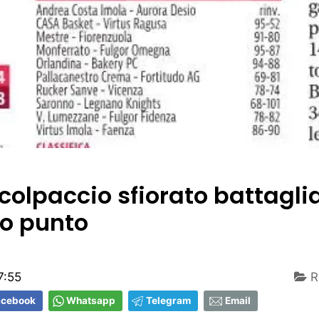
colpaccio sfiorato battagli
mo punto
7:55
R
acebook
Whatsapp
Telegram
Email