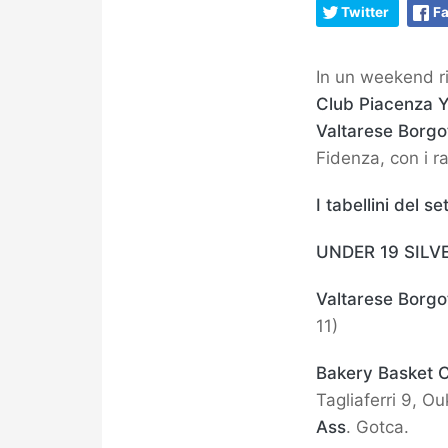
Twitter
F
In un weekend ri
Club Piacenza 
Valtarese Borgo
Fidenza, con i ra
I tabellini del 
UNDER 19 SILV
Valtarese Borg
11)
Bakery Basket 
Tagliaferri 9, O
Ass
. Gotca.