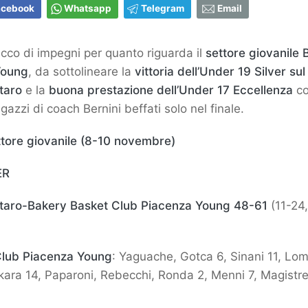
acebook
Whatsapp
Telegram
Email
cco di impegni per quanto riguarda il
settore giovanile
Young
, da sottolineare la
vittoria dell’Under 19 Silver su
taro
e la
buona prestazione dell’Under 17 Eccellenza
co
gazzi di coach Bernini beffati solo nel finale.
settore giovanile (8-10 novembre)
ER
otaro-Bakery Basket Club Piacenza Young 48-61
(11-24
Club Piacenza Young
: Yaguache, Gotca 6, Sinani 11, Lom
ukara 14, Paparoni, Rebecchi, Ronda 2, Menni 7, Magistre