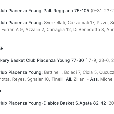
lub Piacenza Young-Pall. Reggiana 75-105
(9-31, 23-2
Club Piacenza Young
: Sverzellati, Cazzamali 17, Pizzo, So
, Ferrari A 9, Azzalin 2, Carraglia 12, Di Benedetto 8, An
ER
akery Basket Club Piacenza Young 77-30
(17-9, 23-6, 
Club Piacenza Young:
Bettinelli, Boledi 7, Ciola 5, Cucuz
otta, Reyes, Sghaier 10, Tinelli.
All
. Ziliani -
Ass
. Micheli
D
Club Piacenza Young-Diablos Basket S.Agata 82-42
(20