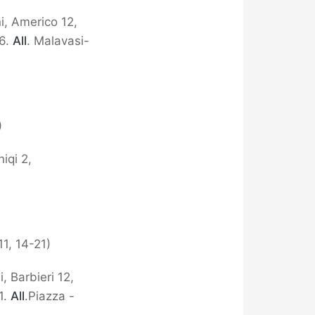
i, Americo 12,
16.
All
. Malavasi-
)
niqi 2,
11, 14-21)
i, Barbieri 12,
1.
All
.Piazza -