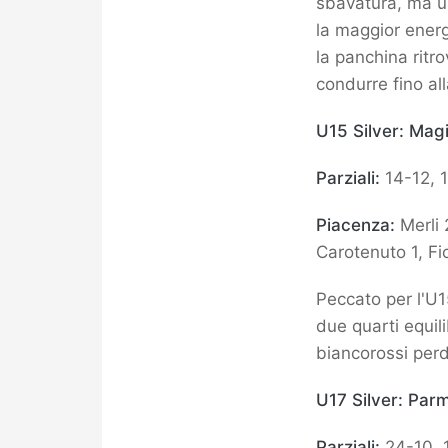
sbavatura, ma un 
la maggior energ
la panchina ritr
condurre fino all
U15 Silver: Ma
Parziali:
14-12, 1
Piacenza:
Merli 
Carotenuto 1, Fi
Peccato per l'U1
due quarti equili
biancorossi perdo
U17 Silver: Par
Parziali:
24-10, 1