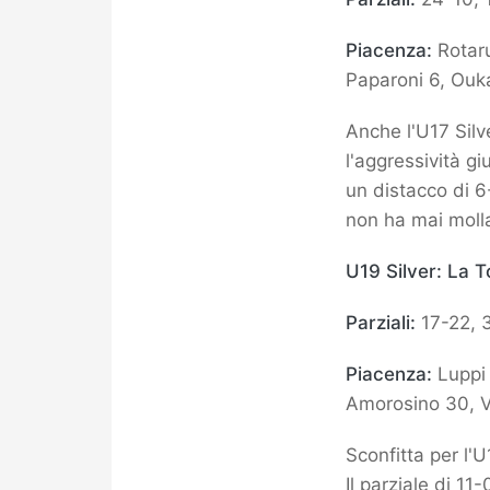
Piacenza:
Rotaru
Paparoni 6, Ouka
Anche l'U17 Silv
l'aggressività gi
un distacco di 6
non ha mai molla
U19 Silver: La 
Parziali:
17-22, 3
Piacenza:
Luppi 
Amorosino 30, Va
Sconfitta per l'U
Il parziale di 1