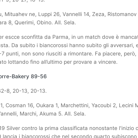
, Mituahev ne, Luppi 26, Vannelli 14, Zeza, Ristomanov
ra 8, Querimi, Obino. All. Sela.
er escce sconfitta da Parma, in un match dove è mancat
usta. Da subito i biancorossi hanno subito gli avversari, 
-7 punti, non sono riusciti a rimontare. Fa piacere, però
to lottando fino all’ultimo per provare a vincere.
Torre-Bakery 89-56
2-8, 20-13, 20-13.
1, Cosman 16, Oukara 1, Marchettini, Yacoubi 2, Lecini M,
nnelli, Marchi, Akuma 5. All. Sela.
19 Silver contro la prima classificata nonostante l'inizio 
1-0 lancia i biancorossi che nel secondo quarto subiscono