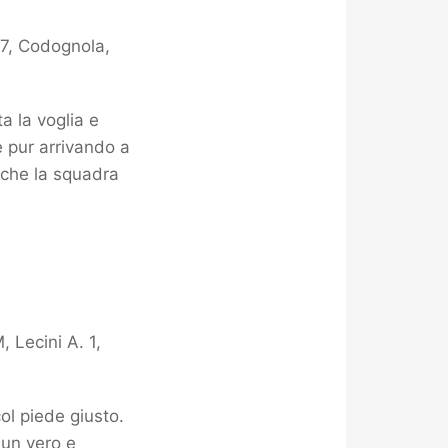
 7, Codognola,
a la voglia e
e pur arrivando a
, che la squadra
 Lecini A. 1,
col piede giusto.
 un vero e