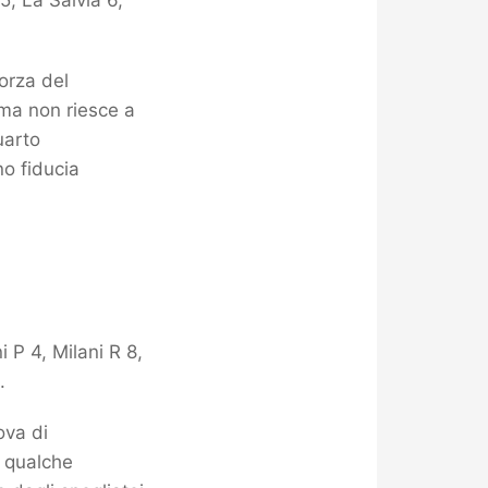
5, La Salvia 6,
orza del
 ma non riesce a
uarto
no fiducia
 P 4, Milani R 8,
.
ova di
 qualche