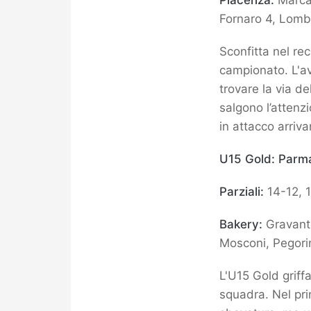
Piacenza:
Marcat
Fornaro 4, Lomba
Sconfitta nel re
campionato. L'av
trovare la via de
salgono l’attenzi
in attacco arriva
U15 Gold: Parma
Parziali:
14-12, 1
Bakery:
Gravante
Mosconi, Pegorin
L'U15 Gold griff
squadra. Nel pr