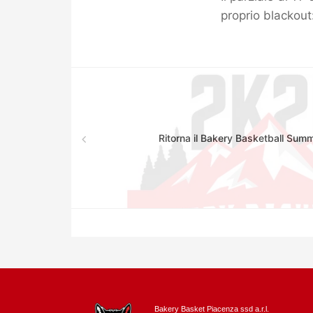
proprio blackout:
Ritorna il Bakery Basketball Su
Bakery Basket Piacenza ssd a.r.l.