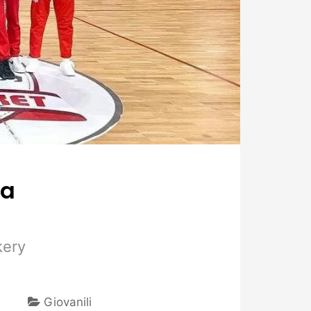
la
kery
Giovanili