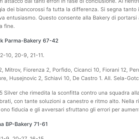
attacco dai tanti errori in fase di conclusione. Al rientr
ia dei biancorossi fa tutta la differenza. Si segna tanto
ova entusiasmo. Questo consente alla Bakery di portarsi 
a fine.
gik Parma-Bakery 67-42
2-10, 20-9, 21-11.
2, Mitrov, Fiorenza 2, Porfido, Cicanci 10, Fiorani 12, Per
ore, Husejnovic 2, Schiavi 10, De Castro 1. All. Sela-Gotc
5 Silver che rimedita la sconfitta contro una squadra alla
brati, con tante soluzioni a canestro e ritmo alto. Nella r
no fiducia e gli avversari sfruttano gli errori per aumen
ma BP-Bakery 71-61
1-9, 20-27, 16-15.