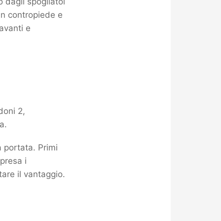
o dagli spogliatoi
 in contropiede e
avanti e
doni 2,
a.
 portata. Primi
ipresa i
tare il vantaggio.