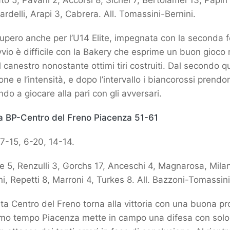
o 5, Pavani 2, Accorsi 8, Sichel 7, Bertolamei 13, Papiri 
rdelli, Arapi 3, Cabrera. All. Tomassini-Bernini.
cupero anche per l’U14 Elite, impegnata con la seconda f
vio è difficile con la Bakery che esprime un buon gioco
l canestro nonostante ottimi tiri costruiti. Dal secondo q
one e l’intensità, e dopo l’intervallo i biancorossi prendo
ndo a giocare alla pari con gli avversari.
 BP-Centro del Freno Piacenza 51-61
7-15, 6-20, 14-14.
 5, Renzulli 3, Gorchs 17, Anceschi 4, Magnarosa, Milani
i, Repetti 8, Marroni 4, Turkes 8. All. Bazzoni-Tomassini
ata Centro del Freno torna alla vittoria con una buona pr
imo tempo Piacenza mette in campo una difesa con solo