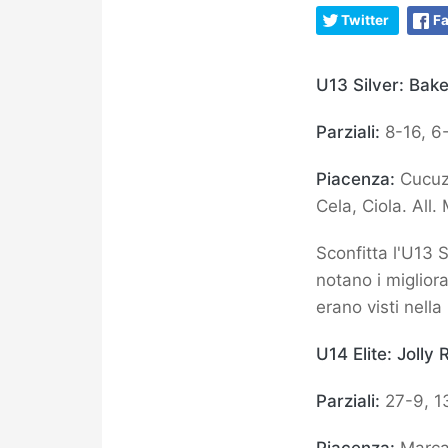
Twitter
F
U13 Silver: Ba
Parziali:
8-16, 6-
Piacenza:
Cucuzz
Cela, Ciola. All. 
Sconfitta l'U13 
notano i miglior
erano visti nella
U14 Elite: Joll
Parziali:
27-9, 13