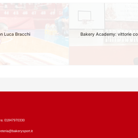
con Luca Bracchi
Bakery Academy: vittorie con
Iva: 01847970330
eteria@bakerysport.it