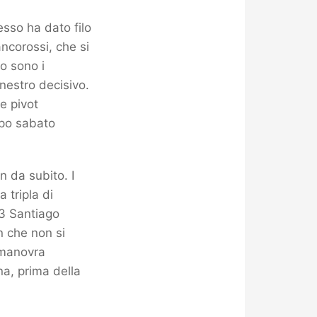
esso ha dato filo
ancorossi, che si
o sono i
anestro decisivo.
ue pivot
mpo sabato
n da subito. I
 tripla di
13 Santiago
n che non si
a manovra
na, prima della