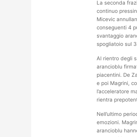
La seconda frazi
continuo pressin
Micevic annullano
conseguenti 4 pu
svantaggio aranc
spogliatoio sul 
Al rientro degli 
arancioblu firma
piacentini. De Z
e poi Magrini, c
l’acceleratore m
rientra prepoten
Nell’ultimo peri
emozioni. Magrin
arancioblu hanno