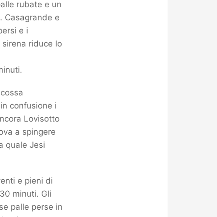
alle rubate e un
ti. Casagrande e
ersi e i
 sirena riduce lo
minuti.
iscossa
in confusione i
ancora Lovisotto
rova a spingere
a quale Jesi
nti e pieni di
30 minuti. Gli
se palle perse in