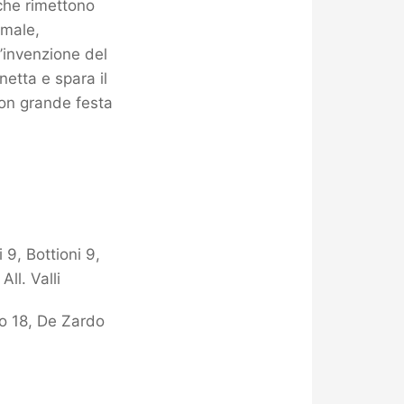
che rimettono
 male,
l’invenzione del
netta e spara il
con grande festa
 9, Bottioni 9,
ll. Valli
no 18, De Zardo