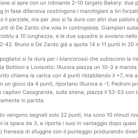
one si apre con un roboante 2-10 targato Bakery: due p
g in fase difensiva costringono i marchigiani a tiri forza
 il parziale, ma per Jesi si fa dura con altri due palloni p
nti di De Zardo che vola in contropiede. Giampieri sulla
ioblu a 10 lunghezze, e le due squadre si avviano nello
32-42. Bruno e De Zardo già a quota 14 e 11 punti in 20 
spogliatoi si fa dura per i biancorossi che subiscono la r
ta Bottioni e Lovisotto: l’Aurora piazza un 10-3 e manda 
ardo chiama la carica con 4 punti ristabilendo il +7, ma 
on un gioco da 4 punti, riportano l’Aurora a -1. Pedroni p
a capitan Casagrande, sulla sirena, piazza il 53-53 con l
temente in partita.
odo vengono segnati solo 22 punti, ma sono 10 minuti rove
i la spara da 3, e riporta i suoi in vantaggio dopo quasi 
 frenesia di sfuggire con il punteggio producendo diver