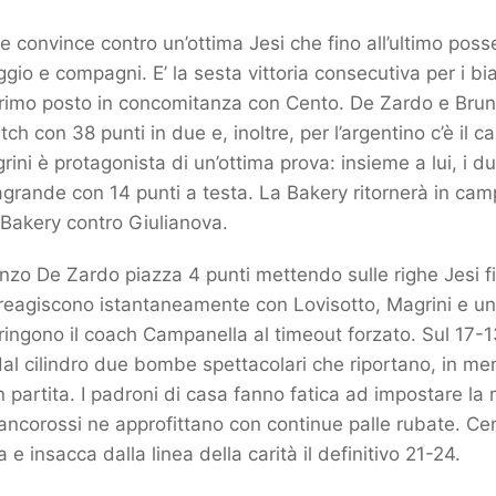
e convince contro un’ottima Jesi che fino all’ultimo poss
gio e compagni. E’ la sesta vittoria consecutiva per i bi
rimo posto in concomitanza con Cento. De Zardo e Brun
ch con 38 punti in due e, inoltre, per l’argentino c’è il c
rini è protagonista di un’ottima prova: insieme a lui, i d
grande con 14 punti a testa. La Bakery ritornerà in ca
Bakery contro Giulianova.
enzo De Zardo piazza 4 punti mettendo sulle righe Jesi fi
reagiscono istantaneamente con Lovisotto, Magrini e una
tringono il coach Campanella al timeout forzato. Sul 17-
 dal cilindro due bombe spettacolari che riportano, in me
in partita. I padroni di casa fanno fatica ad impostare l
iancorossi ne approfittano con continue palle rubate. Ce
a e insacca dalla linea della carità il definitivo 21-24.