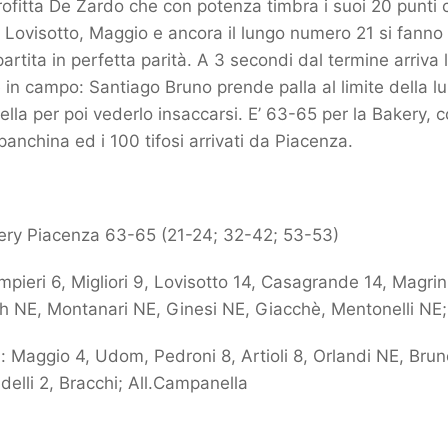
ofitta De Zardo che con potenza timbra i suoi 20 punti 
 Lovisotto, Maggio e ancora il lungo numero 21 si fanno
rtita in perfetta parità. A 3 secondi dal termine arriva 
e in campo: Santiago Bruno prende palla al limite della lu
bella per poi vederlo insaccarsi. E’ 63-65 per la Bakery, 
n panchina ed i 100 tifosi arrivati da Piacenza.
ery Piacenza 63-65 (21-24; 32-42; 53-53)
pieri 6, Migliori 9, Lovisotto 14, Casagrande 14, Magrini
h NE, Montanari NE, Ginesi NE, Giacchè, Mentonelli NE; A
 Maggio 4, Udom, Pedroni 8, Artioli 8, Orlandi NE, Bru
delli 2, Bracchi; All.Campanella