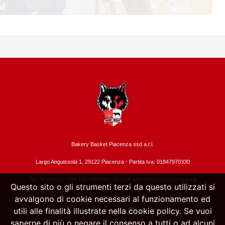
Bakery Basket Piacenza ssd a.r.l.
Largo Anguissola 1, 29122 Piacenza -
Partita Iva: 01847970330
Tel. Segreteria: +39 335.7897040 - E-mail:
segreteria@bakerysport.it
Questo sito o gli strumenti terzi da questo utilizzati si
avvalgono di cookie necessari al funzionamento ed
utili alle finalità illustrate nella cookie policy. Se vuoi
saperne di più o negare il consenso a tutti o ad alcuni