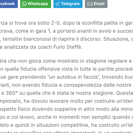
acebook
Whatsapp
Telegram
Email
za si trova ora sotto 2-0, dopo la sconfitta patita in ga
ava, come in gara 1, a portarsi avanti in avvio e succ
, tentativi biancorossi di riaprire il discorso. Situazione, 
e analizzata da coach Furio Steffè.
dra che non gioca come mostrato in stagione regolare e
 quella fiducia offensiva vista in tutte le partite preced
 due gare prendendo “un autobus in faccia”, trovando buo
arli, non avendo fiducia e consapevolezza delle nostre 
re a 360° su quella che è stata la nostra stagione. Quest
campionato, ha dovuto lavorare molto per costruire un’ide
l’aspetto fisico dovendo sopperire in altro modo alla mino
po e col lavoro, anche in momenti non semplici quando n
eto e quindi in situazioni competitive, ha costruito un’id