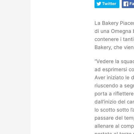
Twitter
F
La Bakery Piacen
di una Omegna br
contenere i tanti
Bakery, che vien
“Vedere la squa
ad esprimersi con
Aver iniziato le
riuscendo a segn
porta a riflette
dall’inizio del 
lo scotto sotto 
passare del tem
allenare al compl