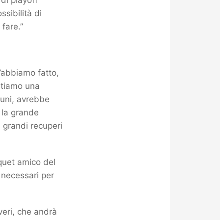
 di playoff
sibilità di
 fare.”
l’abbiamo fatto,
ntiamo una
tuni, avrebbe
 la grande
 grandi recuperi
rquet amico del
i necessari per
 veri, che andrà