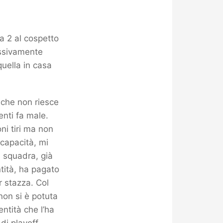
ra 2 al cospetto
essivamente
quella in casa
 che non riesce
enti fa male.
ni tiri ma non
capacità, mi
a squadra, già
ntità, ha pagato
r stazza. Col
on si è potuta
entità che l’ha