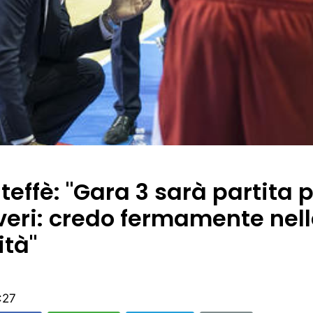
effè: "Gara 3 sarà partita 
veri: credo fermamente nell
ità"
:27