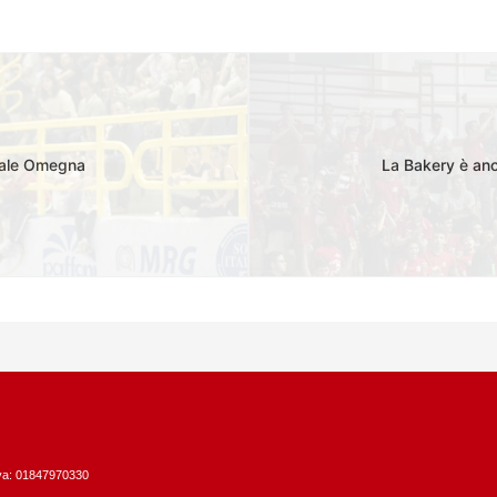
tale Omegna
La Bakery è anc
Iva: 01847970330