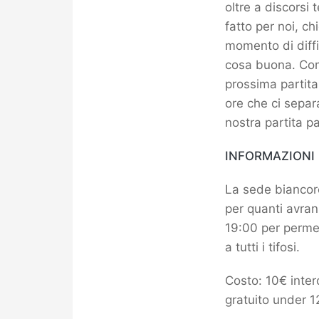
oltre a discorsi 
fatto per noi, c
momento di diffi
cosa buona. Come
prossima partita
ore che ci separa
nostra partita p
INFORMAZIONI 
La sede biancoro
per quanti avrann
19:00 per permett
a tutti i tifosi.
Costo: 10€ intero
gratuito under 1