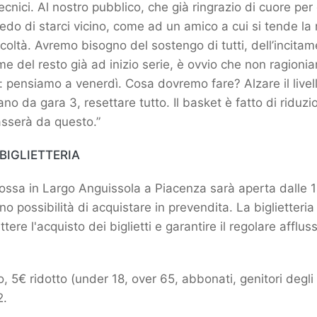
tecnici. Al nostro pubblico, che già ringrazio di cuore per
hiedo di starci vicino, come ad un amico a cui si tende la
coltà. Avremo bisogno del sostengo di tutti, dell’incita
 del resto già ad inizio serie, è ovvio che non ragioniam
: pensiamo a venerdì. Cosa dovremo fare? Alzare il livell
no da gara 3, resettare tutto. Il basket è fatto di riduzio
asserà da questo.”
BIGLIETTERIA
ssa in Largo Anguissola a Piacenza sarà aperta dalle 1
o possibilità di acquistare in prevendita. La biglietteria 
ere l'acquisto dei biglietti e garantire il regolare afflus
, 5€ ridotto (under 18, over 65, abbonati, genitori degli 
2.