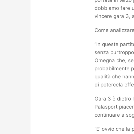
portata al terzo 
dobbiamo fare un
vincere gara 3, s
Come analizzare 
“In queste parti
senza purtroppo
Omegna che, se n
probabilmente po
qualità che hann
di potercela eff
Gara 3 è dietro 
Palasport piacent
continuare a so
“E’ ovvio che la 