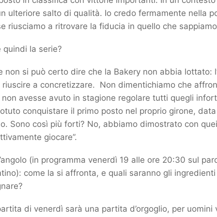
posto in classifica con vittorie importanti. In un contesto
 ulteriore salto di qualità. Io credo fermamente nella pos
e riusciamo a ritrovare la fiducia in quello che sappiamo
quindi la serie?
te non si può certo dire che la Bakery non abbia lottato: 
 riuscire a concretizzare. Non dimentichiamo che affro
on avesse avuto in stagione regolare tutti quegli infor
tuto conquistare il primo posto nel proprio girone, data
o. Sono così più forti? No, abbiamo dimostrato con quei
ettivamente giocare”.
l’angolo (in programma venerdì 19 alle ore 20:30 sul pa
ino): come la si affronta, e quali saranno gli ingredient
gnare?
partita di venerdì sarà una partita d’orgoglio, per uomini