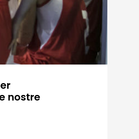
per
e nostre