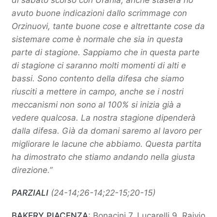
di sabato scorso con Urania, anche stasera ho
avuto buone indicazioni dallo scrimmage con
Orzinuovi, tante buone cose e altrettante cose da
sistemare come è normale che sia in questa
parte di stagione. Sappiamo che in questa parte
di stagione ci saranno molti momenti di alti e
bassi. Sono contento della difesa che siamo
riusciti a mettere in campo, anche se i nostri
meccanismi non sono al 100% si inizia già a
vedere qualcosa. La nostra stagione dipenderà
dalla difesa. Già da domani saremo al lavoro per
migliorare le lacune che abbiamo. Questa partita
ha dimostrato che stiamo andando nella giusta
direzione.”
PARZIALI
(24-14;26-14;22-15;20-15)
BAKERY PIACENZA
: Bonacini 7, Lucarelli 9, Raivio