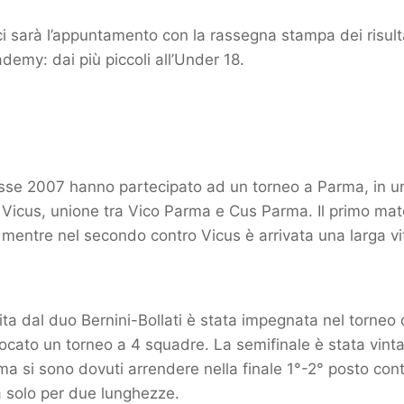
i sarà l’appuntamento con la rassegna stampa dei risultat
demy: dai più piccoli all’Under 18.
asse 2007 hanno partecipato ad un torneo a Parma, in un
Vicus, unione tra Vico Parma e Cus Parma. Il primo mat
mentre nel secondo contro Vicus è arrivata una larga vit
ta dal duo Bernini-Bollati è stata impegnata nel torneo d
ocato un torneo a 4 squadre. La semifinale è stata vin
 si sono dovuti arrendere nella finale 1°-2° posto contr
a solo per due lunghezze.