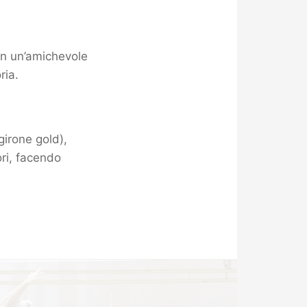
 in un’amichevole
ria.
girone gold),
ori, facendo