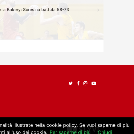
r la Bakery: Soresina battuta 58-73
alità illustrate nella cookie policy. Se vuoi saperne di più
i all'uso dei cookie.
Per saperne di più
Chiudi