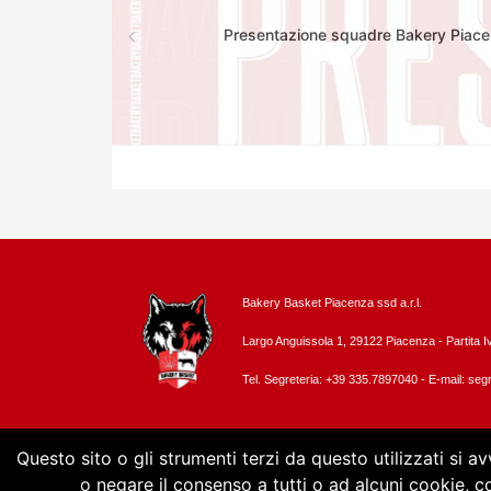
Presentazione squadre Bakery Piace
Bakery Basket Piacenza ssd a.r.l.
Largo Anguissola 1, 29122 Piacenza -
Partita 
Tel. Segreteria: +39 335.7897040 - E-mail:
segr
Questo sito o gli strumenti terzi da questo utilizzati si a
o negare il consenso a tutti o ad alcuni cookie, 