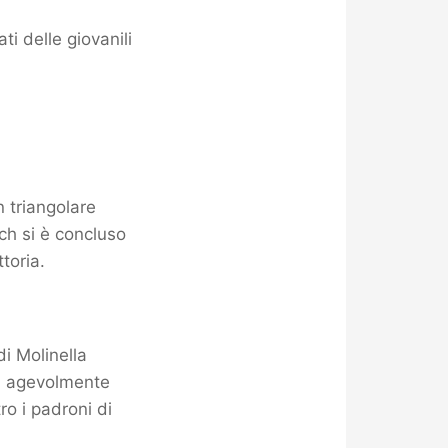
i delle giovanili
 triangolare
ch si è concluso
toria.
i Molinella
ta agevolmente
o i padroni di