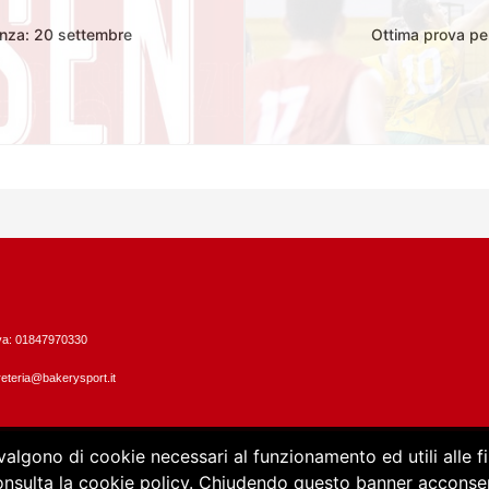
nza: 20 settembre
Ottima prova pe
Iva: 01847970330
eteria@bakerysport.it
vvalgono di cookie necessari al funzionamento ed utili alle fin
consulta la cookie policy. Chiudendo questo banner acconsent