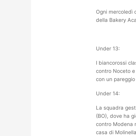
Ogni mercoledì c
della Bakery Aca
Under 13:
I biancorossi cl
contro Noceto e 
con un pareggio 
Under 14:
La squadra gesti
(BO), dove ha gi
contro Modena ma
casa di Molinell