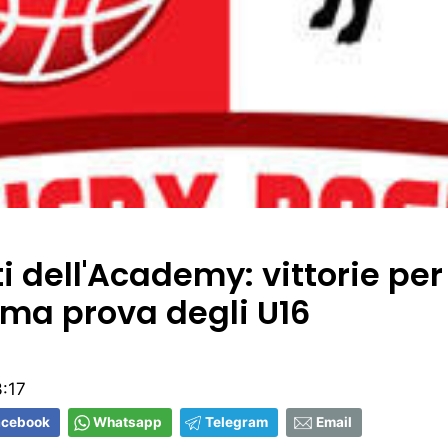
ati dell'Academy: vittorie per
ima prova degli U16
:17
acebook
Whatsapp
Telegram
Email