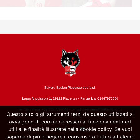
Bakery Basket Piacenza ssd a.r.l.
Largo Anguissola 1, 29122 Piacenza -
Partita Iva: 01847970330
Tel. Segreteria: +39 335.7897040 - E-mail:
segreteria@bakerysport.it
Questo sito o gli strumenti terzi da questo utilizzati si
avvalgono di cookie necessari al funzionamento ed
utili alle finalità illustrate nella cookie policy. Se vuoi
saperne di più o negare il consenso a tutti o ad alcuni