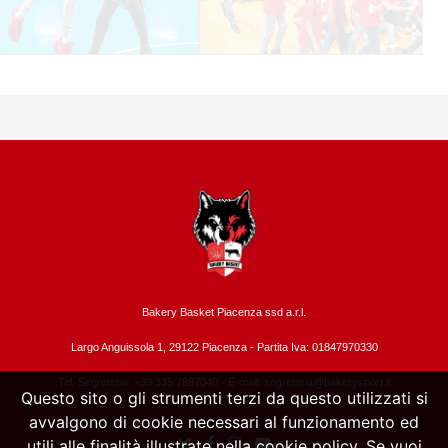
Bakery Basket Piacenza ssd a.r.l.
Largo Anguissola 1, 29122 Piacenza -
Partita Iva: 01847970330
Tel. Segreteria: +39 335.7897040 - E-mail:
segreteria@bakerysport.it
Questo sito o gli strumenti terzi da questo utilizzati si
avvalgono di cookie necessari al funzionamento ed
utili alle finalità illustrate nella cookie policy. Se vuoi