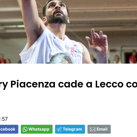
ry Piacenza cade a Lecco co
:57
acebook
Whatsapp
Telegram
Email