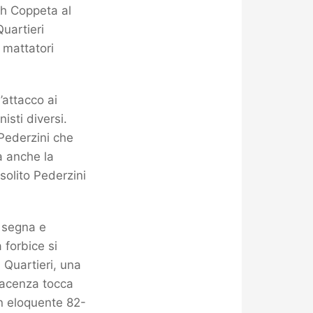
ch Coppeta al
uartieri
 mattatori
’attacco ai
isti diversi.
 Pederzini che
a anche la
solito Pederzini
e segna e
 forbice si
 Quartieri, una
iacenza tocca
 un eloquente 82-