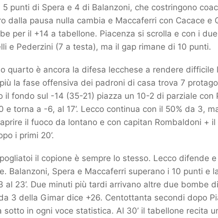
 5 punti di Spera e 4 di Balanzoni, che costringono coa
tro dalla pausa nulla cambia e Maccaferri con Cacace e Q
e per il +14 a tabellone. Piacenza si scrolla e con i due
elli e Pederzini (7 a testa), ma il gap rimane di 10 punti.
o quarto è ancora la difesa lecchese a rendere difficile l
più la fase offensiva dei padroni di casa trova 7 protagon
 il fondo sul -14 (35-21) piazza un 10-2 di parziale con
0 e torna a -6, al 17’. Lecco continua con il 50% da 3, m
 aprire il fuoco da lontano e con capitan Rombaldoni + il 
opo i primi 20’.
 spogliatoi il copione è sempre lo stesso. Lecco difende 
. Balanzoni, Spera e Maccaferri superano i 10 punti e la
3 al 23’. Due minuti più tardi arrivano altre due bombe di
% da 3 della Gimar dice +26. Centottanta secondi dopo P
 sotto in ogni voce statistica. Al 30’ il tabellone recita