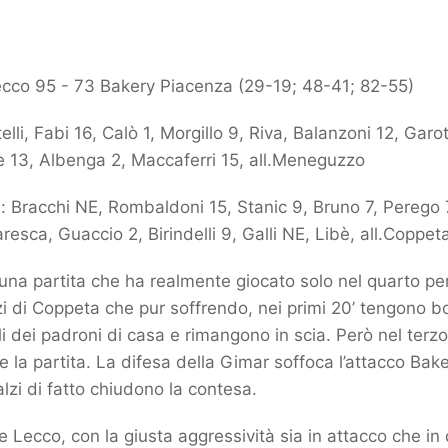
cco 95 - 73 Bakery Piacenza (29-19; 48-41; 82-55)
lli, Fabi 16, Calò 1, Morgillo 9, Riva, Balanzoni 12, Garot
e 13, Albenga 2, Maccaferri 15, all.Meneguzzo
 Bracchi NE, Rombaldoni 15, Stanic 9, Bruno 7, Perego 
resca, Guaccio 2, Birindelli 9, Galli NE, Libè, all.Coppet
na partita che ha realmente giocato solo nel quarto pe
zzi di Coppeta che pur soffrendo, nei primi 20’ tengono bo
li dei padroni di casa e rimangono in scia. Però nel terzo 
 la partita. La difesa della Gimar soffoca l’attacco Bake
alzi di fatto chiudono la contesa.
 Lecco, con la giusta aggressività sia in attacco che in 