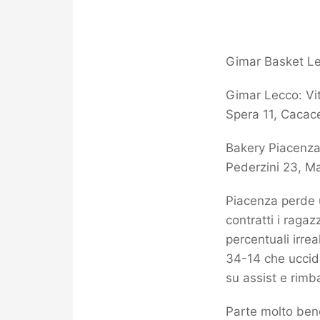
Gimar Basket Le
Gimar Lecco: Vite
Spera 11, Cacac
Bakery Piacenza:
Pederzini 23, Ma
Piacenza perde u
contratti i raga
percentuali irrea
34-14 che uccide
su assist e rimb
Parte molto bene