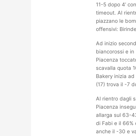
11-5 dopo 4’ con
timeout. Al rien
piazzano le bomb
offensivi: Birind
Ad inizio second
biancorossi e in 
Piacenza toccato
scavalla quota 1
Bakery inizia ad
(17) trova il -7 d
Al rientro dagli
Piacenza insegue
allarga sul 63-4
di Fabi e il 66
anche il -30 e va