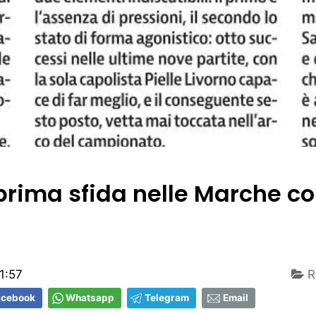
prima sfida nelle Marche co
1:57
R
acebook
Whatsapp
Telegram
Email