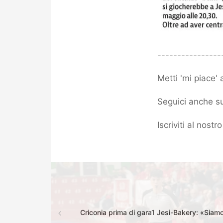
----------------
Metti 'mi piace'
Seguici anche su
Iscriviti al nost
Criconia prima di gara1 Jesi-Bakery: «Siamo