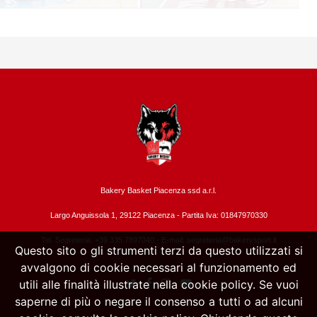
Bakery Basket Piacenza ssd a.r.l.
Largo Anguissola 1, 29122 Piacenza -
Partita Iva: 01847970330
Tel. Segreteria: +39 335.7897040 - E-mail:
segreteria@bakerysport.it
Questo sito o gli strumenti terzi da questo utilizzati si
avvalgono di cookie necessari al funzionamento ed
utili alle finalità illustrate nella cookie policy. Se vuoi
saperne di più o negare il consenso a tutti o ad alcuni