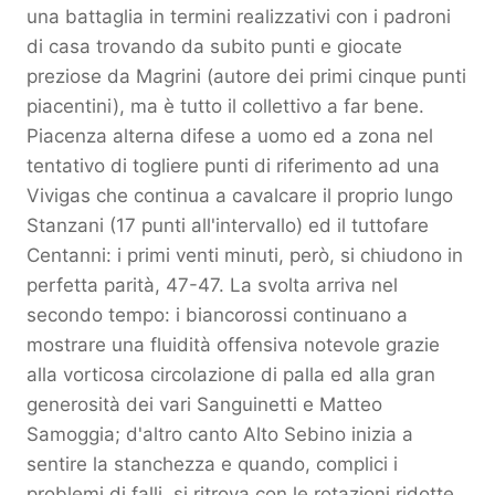
una battaglia in termini realizzativi con i padroni
di casa trovando da subito punti e giocate
preziose da Magrini (autore dei primi cinque punti
piacentini), ma è tutto il collettivo a far bene.
Piacenza alterna difese a uomo ed a zona nel
tentativo di togliere punti di riferimento ad una
Vivigas che continua a cavalcare il proprio lungo
Stanzani (17 punti all'intervallo) ed il tuttofare
Centanni: i primi venti minuti, però, si chiudono in
perfetta parità, 47-47. La svolta arriva nel
secondo tempo: i biancorossi continuano a
mostrare una fluidità offensiva notevole grazie
alla vorticosa circolazione di palla ed alla gran
generosità dei vari Sanguinetti e Matteo
Samoggia; d'altro canto Alto Sebino inizia a
sentire la stanchezza e quando, complici i
problemi di falli, si ritrova con le rotazioni ridotte