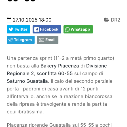
27.10.2025 18:00
DR2
Twitter
Facebook
Whatsapp
Telegram
Email
Una partenza sprint (11-2 a metà primo quarto)
non basta alla
Bakery Piacenza
di
Divisione
Regionale 2
,
sconfitta 60-55
sul campo di
Saturno Guastalla
. Il calo del secondo parziale
porta i padroni di casa avanti di 12 punti
all’intervallo, anche se la reazione biancorossa
della ripresa è travolgente e rende la partita
equilibratissima.
Piacenza riprende Guastalla sul 55-55 a pochi