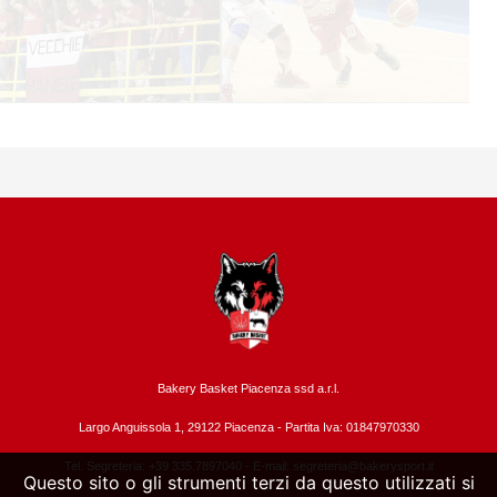
Bakery Basket Piacenza ssd a.r.l.
Largo Anguissola 1, 29122 Piacenza -
Partita Iva: 01847970330
Tel. Segreteria: +39 335.7897040 - E-mail:
segreteria@bakerysport.it
Questo sito o gli strumenti terzi da questo utilizzati si