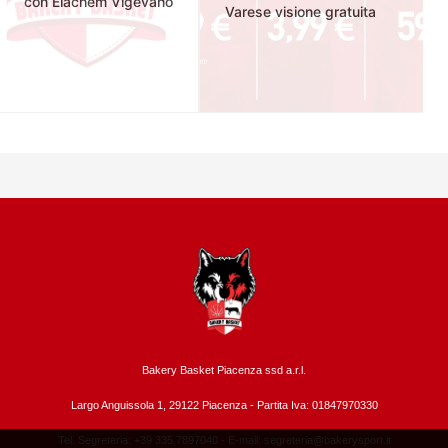
con Elachem Vigevano
Varese visione gratuita
Bakery Basket Piacenza ssd a.r.l.
Largo Anguissola 1, 29122 Piacenza -
Partita Iva: 01847970330
Tel. Segreteria: +39 335.7897040 - E-mail:
segreteria@bakerysport.it