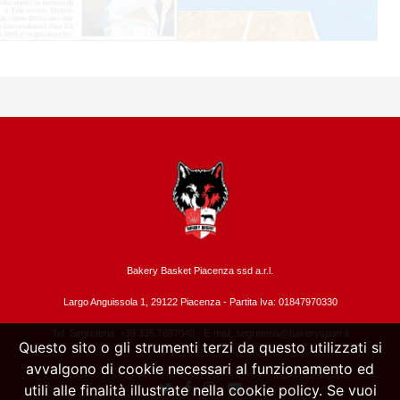
Bakery Basket Piacenza ssd a.r.l.
Largo Anguissola 1, 29122 Piacenza -
Partita Iva: 01847970330
Tel. Segreteria: +39 335.7897040 - E-mail:
segreteria@bakerysport.it
Questo sito o gli strumenti terzi da questo utilizzati si
avvalgono di cookie necessari al funzionamento ed
utili alle finalità illustrate nella cookie policy. Se vuoi