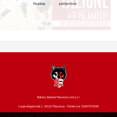
finalina
settembre
Bakery Basket Piacenza ssd a.r.l.
Largo Anguissola 1, 29122 Piacenza -
Partita Iva: 01847970330
Tel. Segreteria: +39 335.7897040 - E-mail:
segreteria@bakerysport.it