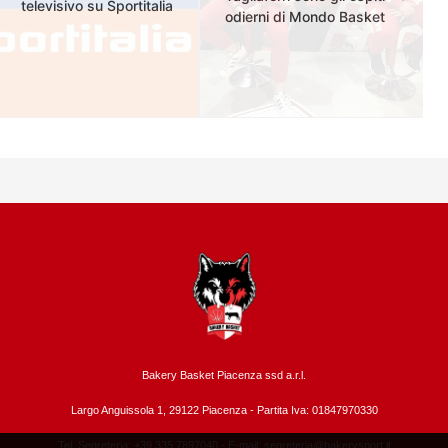
televisivo su Sportitalia
odierni di Mondo Basket
Bakery Basket Piacenza ssd a.r.l.
Largo Anguissola 1, 29122 Piacenza -
Partita Iva: 01847970330
Tel. Segreteria: +39 335.7897040 - E-mail:
segreteria@bakerysport.it