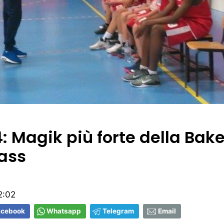
: Magik più forte della Bak
ass
2:02
acebook
Whatsapp
Telegram
Email