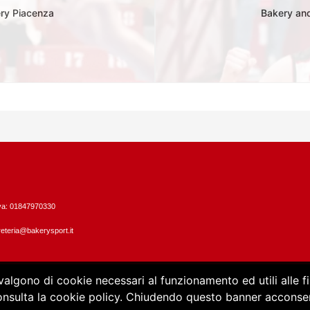
kery Piacenza
Bakery and
Iva: 01847970330
eteria@bakerysport.it
vvalgono di cookie necessari al funzionamento ed utili alle fin
consulta la cookie policy. Chiudendo questo banner acconsent