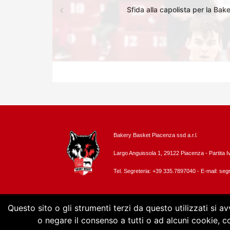
Sfida alla capolista per la Ba
Bakery Basket Piacenza ssd a.r.l.
Largo Anguissola 1, 29122 Piacenza -
Partita 
Tel. Segreteria: +39 335.7897040 - E-mail:
segr
Questo sito o gli strumenti terzi da questo utilizzati si a
o negare il consenso a tutti o ad alcuni cookie, 