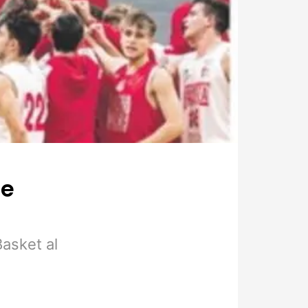
le
Basket al