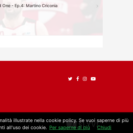
 One - Ep.4: Martino Criconia
alità illustrate nella cookie policy. Se vuoi saperne di più
i all'uso dei cookie.
Per saperne di più
Chiudi