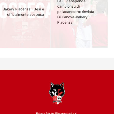
La FIP sospende i
campionati di
Bakery Piacenza - Jesi è
pallacanestro: rinviata
ufficialmente sospesa
Giulianova-Bakery
Piacenza
Bakery Basket Piacenza ssd a.r.l.