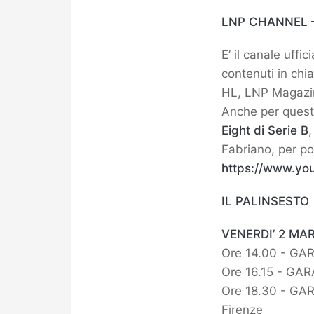
LNP CHANNEL 
E’ il canale uffi
contenuti in chi
HL, LNP Magazine
Anche per ques
Eight di Serie B
,
Fabriano, per po
https://www.yo
IL PALINSESTO
VENERDI’ 2 MAR
Ore 14.00 - GA
Ore 16.15 - GAR
Ore 18.30 - GARA
Firenze