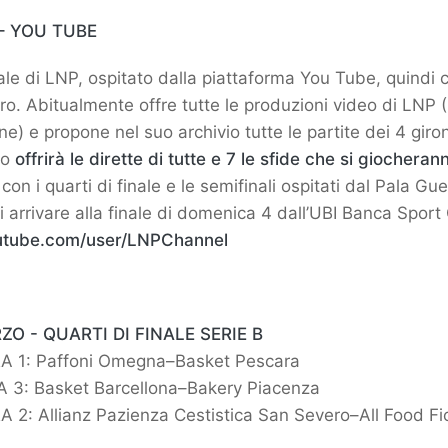
– YOU TUBE
ciale di LNP, ospitato dalla piattaforma You Tube, quindi 
aro. Abitualmente offre tutte le produzioni video di LNP
) e propone nel suo archivio tutte le partite dei 4 gironi
to
offrirà le dirette di tutte e 7 le sfide che si giocheran
 con i quarti di finale e le semifinali ospitati dal Pala Guer
i arrivare alla finale di domenica 4 dall’UBI Banca Sport 
utube.com/user/LNPChannel
ZO - QUARTI DI FINALE SERIE B
RA 1: Paffoni Omegna–Basket Pescara
A 3: Basket Barcellona–Bakery Piacenza
 2: Allianz Pazienza Cestistica San Severo–All Food Fi