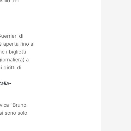
silio dei
uerrieri di
è aperta fino al
 i biglietti
giornaliera) a
diritti di
alia-
ivica "Bruno
si sono solo