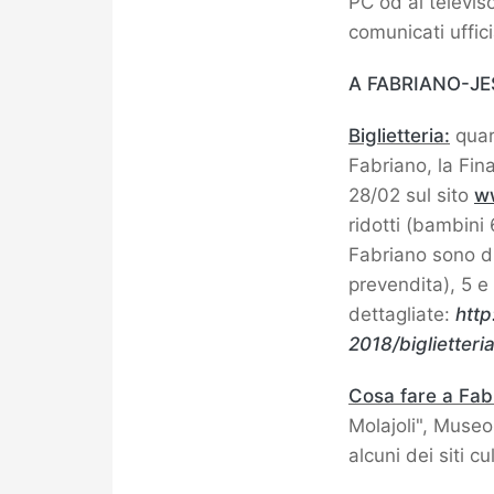
PC od al televiso
comunicati uffic
A FABRIANO-JE
Biglietteria:
quar
Fabriano, la Fina
28/02 sul sito
w
ridotti (bambini 6
Fabriano sono di 
prevendita), 5 e 
dettagliate:
http
2018/biglietteri
Cosa fare a Fab
Molajoli", Museo
alcuni dei siti cu