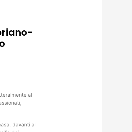
briano-
to
tteralmente al
assionati,
asa, davanti al