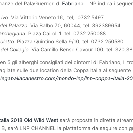
inanze del PalaGuerrieri di
Fabriano
, LNP indica i seguent
Ivo:
Via Vittorio Veneto 16, tel; 0732.5497
del Palazzo:
Via Balbo 70, 60044; tel. 3923896541
archegiana:
Piaza Cairoli 1; tel. 0732.250088
goletto:
Piazza Quintino Sella 9/10; tel. 0732.250580
del Collegio:
Via Camillo Benso Cavour 100; tel. 320.3
en 5 gli alberghi consigliati dei dintorni di Fabriano, li t
tagliate sulle due location della Coppa Italia al seguente
legapallacanestro.com/mondo-lnp/lnp-coppa-italia-201
alia 2018 Old Wild West
sarà proposta in diretta strea
ie B, sarò LNP CHANNEL la piattaforma da seguire con g