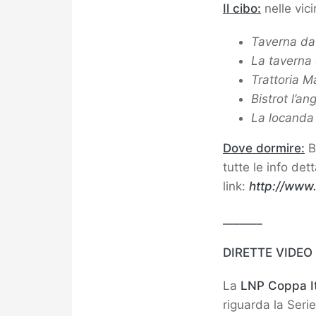
Il cibo:
nelle vic
Taverna da 
La taverna 
Trattoria M
Bistrot l’an
La locanda 
Dove dormire:
B
tutte le info det
link:
http://www.
_______
DIRETTE VIDEO
La
LNP Coppa It
riguarda la Ser