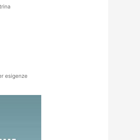
trina
per esigenze