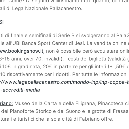
re. Come? Di seguito vi illustriamo tutto quanto, con l'au
iali di Lega Nazionale Pallacanestro.
SI
ti di finale e semifinali di Serie B si svolgeranno al PalaG
le all'UBI Banca Sport Center di Jesi. La vendita online 
ww.bookingshow.it
,
non è possibile però acquistare online
-16 anni, over 70, invalidi). I costi dei biglietti (validità 
10€ in gradinata, 20€ in parterre per gli interi (+1,50€ di 
10 rispettivamente per i ridotti. Per tutte le informazioni
://www.legapallacanestro.com/mondo-lnp/lnp-coppa-it
a-accrediti-media
riano:
Museo della Carta e della Filigrana, Pinacoteca c
 del Pianoforte Storico e del Suono e le grotte di Frasas
lturali e turistici che la sola città di Fabriano offre.