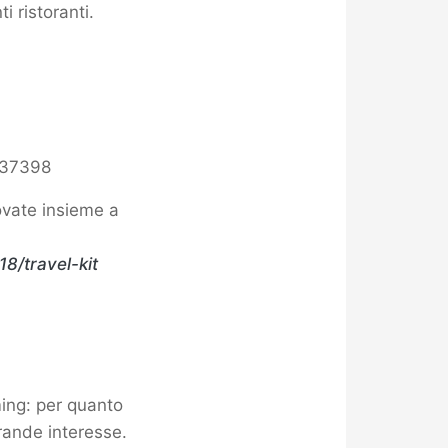
i ristoranti.
837398
rovate insieme a
8/travel-kit
ming: per quanto
rande interesse.