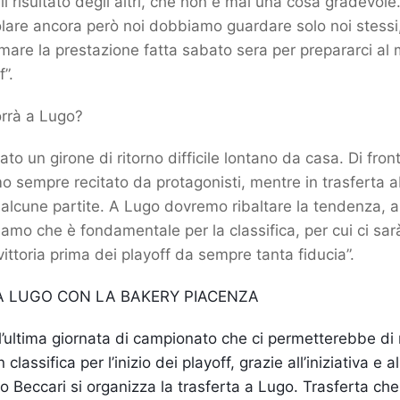
il risultato degli altri, che non è mai una cosa gradevo
lare ancora però noi dobbiamo guardare solo noi stessi
mare la prestazione fatta sabato sera per prepararci al m
”.
orrà a Lugo?
o un girone di ritorno difficile lontano da casa. Di fron
 sempre recitato da protagonisti, mentre in trasferta 
alcune partite. A Lugo dovremo ribaltare la tendenza, 
iamo che è fondamentale per la classifica, per cui ci sarà
ittoria prima dei playoff da sempre tanta fiducia”.
A LUGO CON LA BAKERY PIACENZA
l’ultima giornata di campionato che ci permetterebbe di
lassifica per l’inizio dei playoff, grazie all’iniziativa e a
 Beccari si organizza la trasferta a Lugo. Trasferta che 