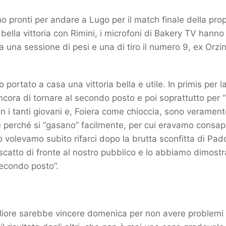
no pronti per andare a Lugo per il match finale della prop
bella vittoria con Rimini, i microfoni di Bakery TV hanno 
a una sessione di pesi e una di tiro il numero 9, ex Orzin
ortato a casa una vittoria bella e utile. In primis per la
ncora di tornare al secondo posto e poi soprattutto per 
n i tanti giovani e, Foiera come chioccia, sono veramente 
 perché si “gasano” facilmente, per cui eravamo consapev
 volevamo subito rifarci dopo la brutta sconfitta di P
riscatto di fronte al nostro pubblico e lo abbiamo dimost
econdo posto”.
liore sarebbe vincere domenica per non avere problemi e