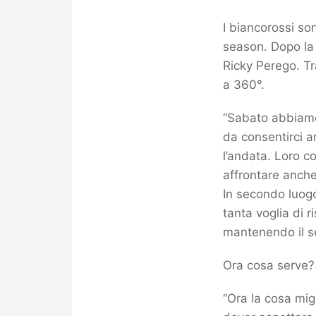
I biancorossi so
season. Dopo la 
Ricky Perego. Tr
a 360°.
“Sabato abbiamo p
da consentirci a
l’andata. Loro co
affrontare anche
In secondo luogo
tanta voglia di 
mantenendo il s
Ora cosa serve?
“Ora la cosa mig