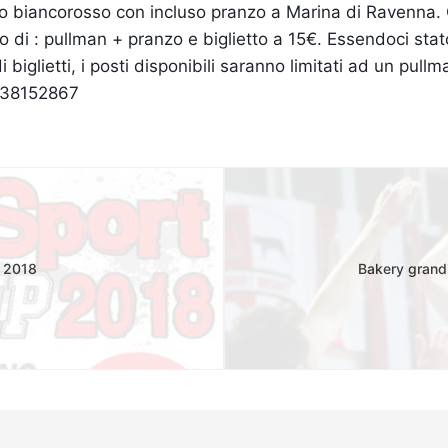
tifo biancorosso con incluso pranzo a Marina di Ravenna.
di : pullman + pranzo e biglietto a 15€. Essendoci sta
 biglietti, i posti disponibili saranno limitati ad un pullm
938152867
p 2018
Bakery grandi