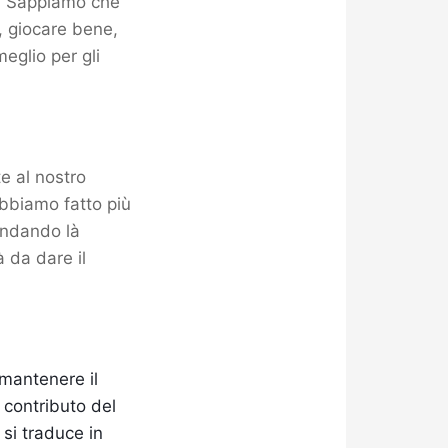
le. Sappiamo che
, giocare bene,
eglio per gli
te al nostro
abbiamo fatto più
andando là
 da dare il
 mantenere il
l contributo del
si traduce in