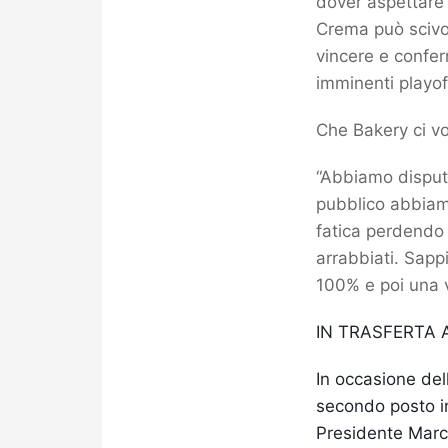
dover aspettare 
Crema può scivo
vincere e confer
imminenti playoff
Che Bakery ci v
“Abbiamo disputat
pubblico abbiamo
fatica perdendo 
arrabbiati. Sapp
100% e poi una v
IN TRASFERTA 
In occasione del
secondo posto in c
Presidente Marco