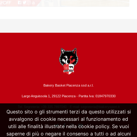
Bakery Basket Piacenza ssd a.r.l.
Largo Anguissola 1, 29122 Piacenza -
Partita Iva: 01847970330
Tel. Segreteria: +39 335.7897040 - E-mail:
segreteria@bakerysport.it
Questo sito o gli strumenti terzi da questo utilizzati si
avvalgono di cookie necessari al funzionamento ed
utili alle finalità illustrate nella cookie policy. Se vuoi
saperne di più o negare il consenso a tutti o ad alcuni