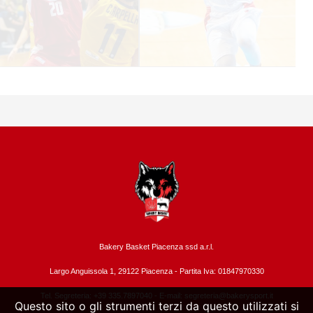
Bakery Basket Piacenza ssd a.r.l.
Largo Anguissola 1, 29122 Piacenza -
Partita Iva: 01847970330
Tel. Segreteria: +39 335.7897040 - E-mail:
segreteria@bakerysport.it
Questo sito o gli strumenti terzi da questo utilizzati si