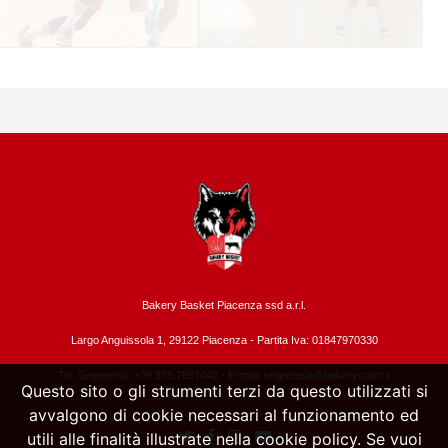
Bakery Basket Piacenza ssd a.r.l.
Largo Anguissola 1, 29122 Piacenza -
Partita Iva: 01847970330
Tel. Segreteria: +39 335.7897040 - E-mail:
segreteria@bakerysport.it
Questo sito o gli strumenti terzi da questo utilizzati si
avvalgono di cookie necessari al funzionamento ed
utili alle finalità illustrate nella cookie policy. Se vuoi