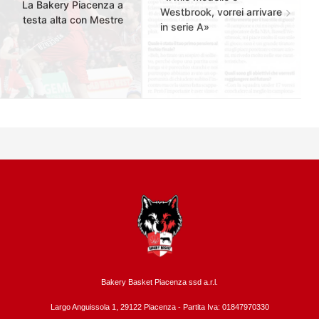
La Bakery Piacenza a
Westbrook, vorrei arrivare
testa alta con Mestre
in serie A»
Bakery Basket Piacenza ssd a.r.l.
Largo Anguissola 1, 29122 Piacenza -
Partita Iva: 01847970330