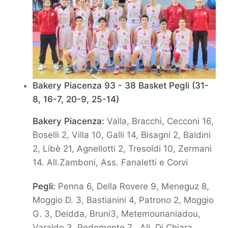
Bakery Piacenza 93 - 38 Basket Pegli (31-
8, 16-7, 20-9, 25-14)
Bakery Piacenza:
Valla, Bracchi, Cecconi 16,
Boselli 2, Villa 10, Galli 14, Bisagni 2, Baldini
2, Libè 21, Agnellotti 2,
Tresoldi 10, Zermani
14. All.Zamboni, Ass. Fanaletti e Corvi
Pegli:
Penna 6, Della Rovere 9, Meneguz 8,
Moggio D. 3, Bastianini 4, Patrono 2, Moggio
G. 3, Deidda, Bruni
3, Metemounaniadou,
Varaldo 3, Pedemonte 7 . All. Di Chiara