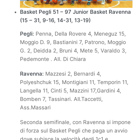
Basket Pegli
51 – 97
Junior Basket Ravenna
(15 – 31, 9-16, 14-31, 13-19)
Pegli:
Penna, Della Rovere 4, Meneguz 15,
Moggio D. 9, Bastianini 7, Patrono, Moggio
G. 2, Deidda 2, Bruni 4, Mete
5, Varaldo 3,
Pedemonte . All. Di Chiara
Ravenna:
Mazzesi 2, Bernardi 4,
Polyeshchuk 15, Montigiani 11, Temporin 11,
Langella 11, Cinti 5, Mazzini 17,
Gardini 4,
Bomben 7, Tassinari. All.Taccetti,
Ass.Massari
Seconda semifinale, con Ravenna si impone
di forza sul Basket Pegli che paga un avvio
dove subisce la velocità degli
1c1 e