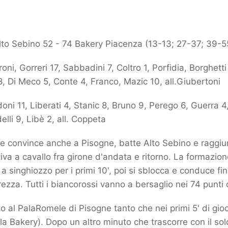
lto Sebino 52 - 74 Bakery Piacenza (13-13; 27-37; 39-5
roni, Gorreri 17, Sabbadini 7, Coltro 1, Porfidia, Borghet
, Di Meco 5, Conte 4, Franco, Mazic 10, all.Giubertoni
ni 11, Liberati 4, Stanic 8, Bruno 9, Perego 6, Guerra 4,
elli 9, Libè 2, all. Coppeta
e convince anche a Pisogne, batte Alto Sebino e raggiu
tiva a cavallo fra girone d'andata e ritorno. La formazio
a singhiozzo per i primi 10', poi si sblocca e conduce fi
ezza. Tutti i biancorossi vanno a bersaglio nei 74 punti 
to al PalaRomele di Pisogne tanto che nei primi 5' di gio
 la Bakery). Dopo un altro minuto che trascorre con il sol