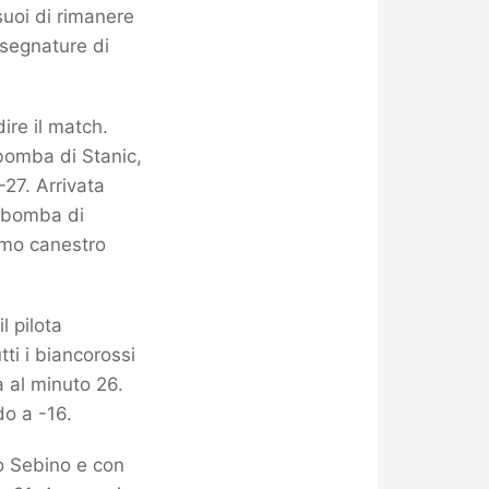
suoi di rimanere
 segnature di
ire il match.
bomba di Stanic,
-27. Arrivata
a bomba di
imo canestro
l pilota
ti i biancorossi
a al minuto 26.
do a -16.
to Sebino e con