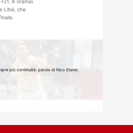
l +21. A oramai
e Libè, che
finale.
re più continuità: parola di Nico Stanic