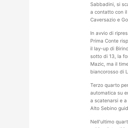
Sabbadini, si sc
a contatto con i
Caversazio e Gor
In avvio di ripr
Prima Conte ris
il lay-up di Biri
sotto di 13, la 
Mazic, ma il tim
biancorosso di L
Terzo quarto per
automatica su en
a scatenarsi e a 
Alto Sebino guid
Nell'ultimo quart