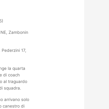
5)
ti NE, Zambonin
 Pederzini 17,
nge la quarta
ne di coach
no al traguardo
di squadra.
co arrivano solo
o canestro di