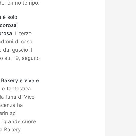
 del primo tempo.
 è solo
ncorossi
orosa
. Il terzo
adroni di casa
 dal guscio il
o sul -9, seguito
a Bakery è viva e
ro fantastica
a furia di Vico
iacenza ha
erin ad
i, grande cuore
ata Bakery