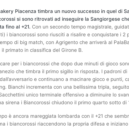
 Bakery Piacenza timbra un nuovo successo in quel di S
orossi si sono ritrovati ad inseguire la Sangiorgese ch
a fino al +21.
Con un secondo tempo magistrale, guidat
i) i biancorossi sono riusciti a risalire e conquistare i 2 
empo di big match, con Agrigento che arriverà al PalaBa
 il primato in classifica del Girone B.
icare per i biancorossi che dopo due minuti di gioco son
nezio che timbra il primo sigillo in risposta. I padroni di
 dall’avversario e continuano a macinare gioco e punti, c
ng. Bianchi incrementa con una bellissima tripla, seguit
Sacchettini unico terminale offensivo a diminuire lo svan
ma sirena i Biancorossi chiudono il primo quarto sotto di 
po è ancora mareggiata lombarda con il +21 che sembr
ma i biancorossi riaccendono la propria difesa e iniziano