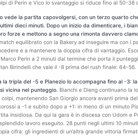
olpi di Perin e Vico lo svantaggio si riduce fino al 50-38
o vede la partita capovolgersi, con un terzo quarto che
 ultimi dieci minuti. Dopo un inizio da dimenticare, i bia
loro forze e mettono a segno una rimonta davvero clam
atch equilibrato con la Bakery ad inseguire ma con i p
ncedere e a mantenere la doppia cifra di vantaggio. Esce
 Marco Perin a 2 minuti dal termine che porta il punteggi
itan Birindelli che vale il -8 prima del rush finale: 64-56.
la tripla del -5 e Planezio lo accompagna fino al -3: l
sì vicina nel punteggio.
Bianchi e Dieng continuano la lo
i colpi, mantenendo San Giorgio ancora avanti prima dell
corossi a -1 e subito dopo a +1: in meno di un minuto P
rtita insidiosa. Da qui la gara è in discesa con Udom e P
splendido lavoro eseguito. 28 punti negli ultimi 10 minut
pia cifra: gli ingredienti di un’altra grande vittoria firm