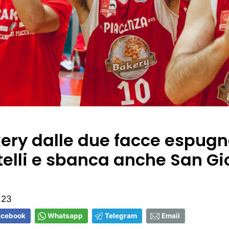
ery dalle due facce espugna
telli e sbanca anche San Gi
:23
acebook
Whatsapp
Telegram
Email