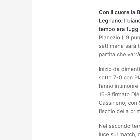
Con il cuore la
Legnano. I bianc
tempo era fuggit
Planezio (19 punt
settimana sarà t
partita che varrà
Inizio da diment
sotto 7-0 con Pla
fanno intimorire
16-8 firmato Die
Cassinerio, con 
fischio della pri
Nel secondo tem
luce sul match, 