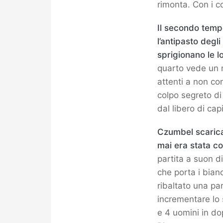
rimonta. Con i c
Il secondo temp
l’antipasto degli
sprigionano le 
quarto vede un m
attenti a non co
colpo segreto di
dal libero di cap
Czumbel scarica 
mai era stata co
partita a suon d
che porta i bian
ribaltato una pa
incrementare lo 
e 4 uomini in dop