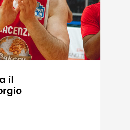
 il
orgio