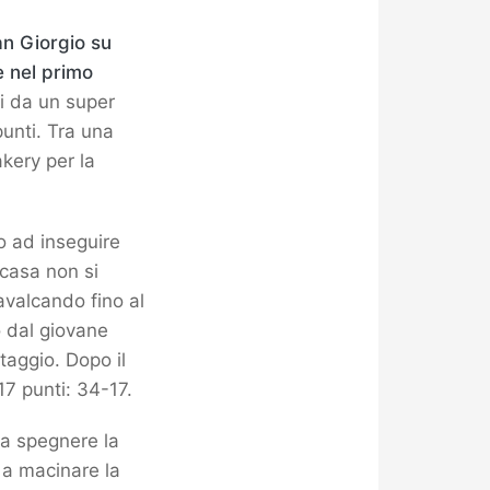
an Giorgio su
e nel primo
i da un super
punti. Tra una
kery per la
o ad inseguire
 casa non si
avalcando fino al
o dal giovane
taggio. Dopo il
17 punti: 34-17.
a spegnere la
 a macinare la