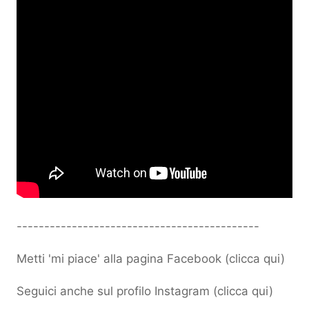
--------------------------------------------
Metti 'mi piace' alla pagina Facebook (
clicca qui
)
Seguici anche sul profilo Instagram (
clicca qui
)