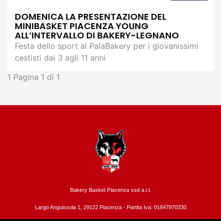
DOMENICA LA PRESENTAZIONE DEL
MINIBASKET PIACENZA YOUNG
ALL’INTERVALLO DI BAKERY-LEGNANO
Festa dello sport al PalaBakery per i giovanissimi
cestisti dai 3 agli 11 anni
1
Pagina 1 di 1
Bakery Basket Piacenza ssd a.r.l.
Largo Anguissola 1, 29122 Piacenza -
Partita Iva: 01847970330