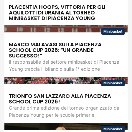
PLACENTIA HOOPS, VITTORIA PER GLI
AQUILOTTI DI URANIA AL TORNEO
MINIBASKET DI PIACENZA YOUNG
Minibasket
MARCO MALAVASI SULLA PIACENZA
SCHOOL CUP 2026: “UN GRANDE
SUCCESSO!”
Il responsabile del settore minibasket di Piacenza
Young traccia il bilancio sulla 1° edizione
Minibasket
TRIONFO SAN LAZZARO ALLA PIACENZA
SCHOOL CUP 2026!
Grande prima edizione del torneo organizzato da
Piacenza Young per le scuole primarie
Minibasket